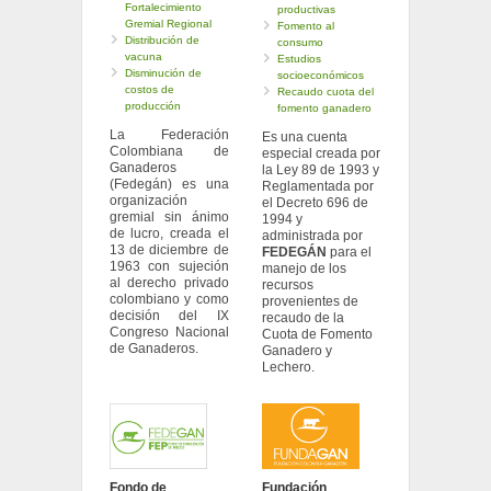
Fortalecimiento
productivas
Gremial Regional
Fomento al
Distribución de
consumo
vacuna
Estudios
Disminución de
socioeconómicos
costos de
Recaudo cuota del
producción
fomento ganadero
La Federación
Es una cuenta
Colombiana de
especial creada por
Ganaderos
la Ley 89 de 1993 y
(Fedegán) es una
Reglamentada por
organización
el Decreto 696 de
gremial sin ánimo
1994 y
de lucro, creada el
administrada por
13 de diciembre de
FEDEGÁN
para el
1963 con sujeción
manejo de los
al derecho privado
recursos
colombiano y como
provenientes de
decisión del IX
recaudo de la
Congreso Nacional
Cuota de Fomento
de Ganaderos.
Ganadero y
Lechero.
Fondo de
Fundación