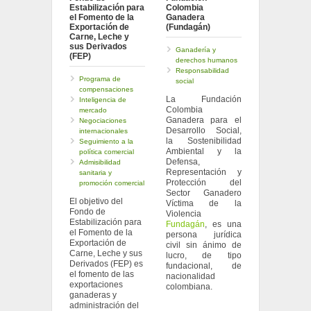
Estabilización para
Colombia
el Fomento de la
Ganadera
Exportación de
(Fundagán)
Carne, Leche y
sus Derivados
Ganadería y
(FEP)
derechos humanos
Responsabilidad
Programa de
social
compensaciones
La Fundación
Inteligencia de
Colombia
mercado
Ganadera para el
Negociaciones
Desarrollo Social,
internacionales
la Sostenibilidad
Seguimiento a la
Ambiental y la
política comercial
Defensa,
Admisibilidad
Representación y
sanitaria y
Protección del
promoción comercial
Sector Ganadero
El objetivo del
Víctima de la
Fondo de
Violencia
Estabilización para
Fundagán
, es una
el Fomento de la
persona jurídica
Exportación de
civil sin ánimo de
Carne, Leche y sus
lucro, de tipo
Derivados (FEP) es
fundacional, de
el fomento de las
nacionalidad
exportaciones
colombiana.
ganaderas y
administración del