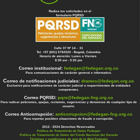
Radica tus solicitudes en el
formulario PQRSD
Calle 37 Nº 14 - 31
Tel. +57 (601) 5782020 - Bogotá, Colombia
Horario de atención: Lunes a Viernes
8:30 am - 5:30 pm
Correo institucional:
fedegan@fedegan.org.co
Para comunicaciones de carácter general e informativo.
C
orreo de notificaciones judiciales:
dramos@fedegan.org.co
Exclusivo para notificaciones de carácter judicial o requerimientos de entidades
competentes.
Correo PQRSD:
pqrs@fedegan-fng.org.co
Para radicar peticiones, quejas, reclamos, sugerencias y denuncias de cualquier tipo de
usuario.
Correo Anticorrupción:
anticorrupcion@fedegan-fng.org.co
Para reportar posibles situaciones de fraude o corrupción.
2012 - 2024 Derechos Reservados
Política de Tratamiento de Datos Fedegan
Política de Tratamiento de Datos del Fondo Nacional del Ganado
Términos y condiciones de uso de la Web Fedegán