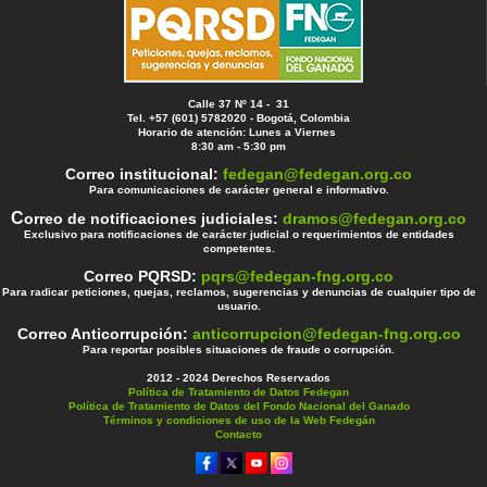
Calle 37 Nº 14 - 31
Tel. +57 (601) 5782020 - Bogotá, Colombia
Horario de atención: Lunes a Viernes
8:30 am - 5:30 pm
Correo institucional:
fedegan@fedegan.org.co
Para comunicaciones de carácter general e informativo.
C
orreo de notificaciones judiciales:
dramos@fedegan.org.co
Exclusivo para notificaciones de carácter judicial o requerimientos de entidades
competentes.
Correo PQRSD:
pqrs@fedegan-fng.org.co
Para radicar peticiones, quejas, reclamos, sugerencias y denuncias de cualquier tipo de
usuario.
Correo Anticorrupción:
anticorrupcion@fedegan-fng.org.co
Para reportar posibles situaciones de fraude o corrupción.
2012 - 2024 Derechos Reservados
Política de Tratamiento de Datos Fedegan
Política de Tratamiento de Datos del Fondo Nacional del Ganado
Términos y condiciones de uso de la Web Fedegán
Contacto