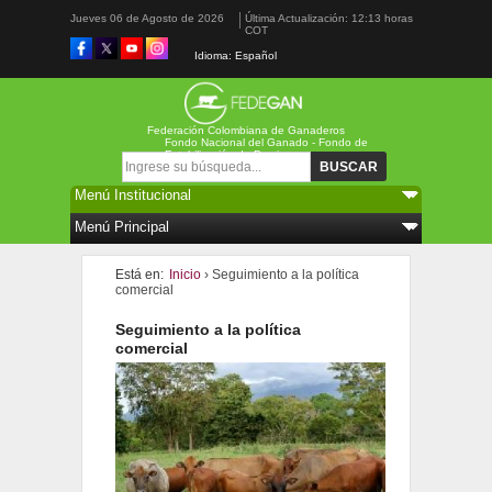
Jueves 06 de Agosto de 2026
Última Actualización: 12:13 horas
COT
Idioma: Español
Federación Colombiana de Ganaderos
Fondo Nacional del Ganado - Fondo de
Estabilización de Precios
Formulario de búsqueda
Buscar
Está en:
Inicio
› Seguimiento a la política
comercial
Seguimiento a la política
comercial