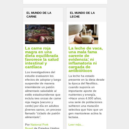
EL MUNDO DE LA
EL MUNDO DE LA
CARNE
LECHE
La carne roja
La leche de vaca,
magra en una
una mala fama
dieta equilibrada
carente de
favorece la salud
evidencia: ni
intestinal y
inflamatoria ni
cardíaca
cargada de
antibióticos
Los investigadores del
estudio evaluaron los
La leche ha estado
efectos de adoptar y luego
presente en la dieta desde
suspender de manera
la época del Neolítico,
intermitente un patrón
cuando suponía un
alimentario saludable al
importante aporte de
estilo estadounidense que
nutrientes y energía.
incluía tres onzas de carne
«Hace unos 4.000 años,
roja magra (vacuno y
una serie de poblaciones
cerdo) por día en adultos
sufrieron una mutación
jóvenes sanos, un proceso
selectiva que hizo que un
llamado “ciclado de patrón
gen mantuviese activa la
alimentario”.
lactasa.
Por
National Pork
Leer más...
Board
de Estados Unidos