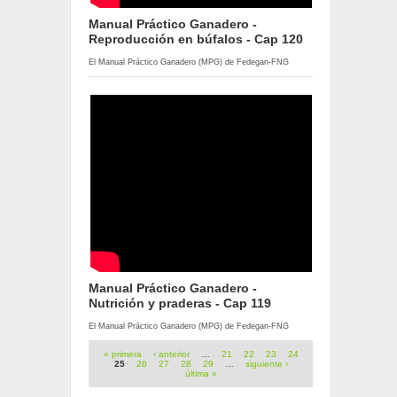
Manual Práctico Ganadero -
Reproducción en búfalos - Cap 120
El Manual Práctico Ganadero (MPG) de Fedegan-FNG
Manual Práctico Ganadero -
Nutrición y praderas - Cap 119
El Manual Práctico Ganadero (MPG) de Fedegan-FNG
Páginas
« primera
‹ anterior
…
21
22
23
24
25
26
27
28
29
…
siguiente ›
última »