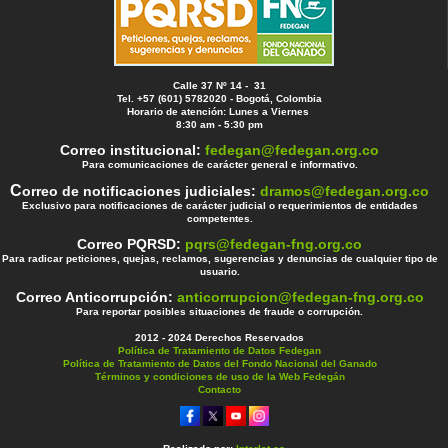
Calle 37 Nº 14 - 31
Tel. +57 (601) 5782020 - Bogotá, Colombia
Horario de atención: Lunes a Viernes
8:30 am - 5:30 pm
Correo institucional:
fedegan@fedegan.org.co
Para comunicaciones de carácter general e informativo.
C
orreo de notificaciones judiciales:
dramos@fedegan.org.co
Exclusivo para notificaciones de carácter judicial o requerimientos de entidades
competentes.
Correo PQRSD:
pqrs@fedegan-fng.org.co
Para radicar peticiones, quejas, reclamos, sugerencias y denuncias de cualquier tipo de
usuario.
Correo Anticorrupción:
anticorrupcion@fedegan-fng.org.co
Para reportar posibles situaciones de fraude o corrupción.
2012 - 2024 Derechos Reservados
Política de Tratamiento de Datos Fedegan
Política de Tratamiento de Datos del Fondo Nacional del Ganado
Términos y condiciones de uso de la Web Fedegán
Contacto