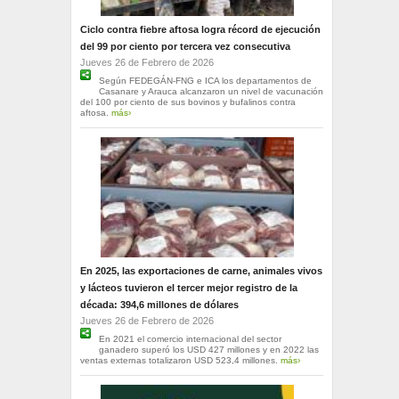
Ciclo contra fiebre aftosa logra récord de ejecución
del 99 por ciento por tercera vez consecutiva
Jueves 26 de Febrero de 2026
Según FEDEGÁN-FNG e ICA los departamentos de
Casanare y Arauca alcanzaron un nivel de vacunación
del 100 por ciento de sus bovinos y bufalinos contra
aftosa.
más›
En 2025, las exportaciones de carne, animales vivos
y lácteos tuvieron el tercer mejor registro de la
década: 394,6 millones de dólares
Jueves 26 de Febrero de 2026
En 2021 el comercio internacional del sector
ganadero superó los USD 427 millones y en 2022 las
ventas externas totalizaron USD 523,4 millones.
más›