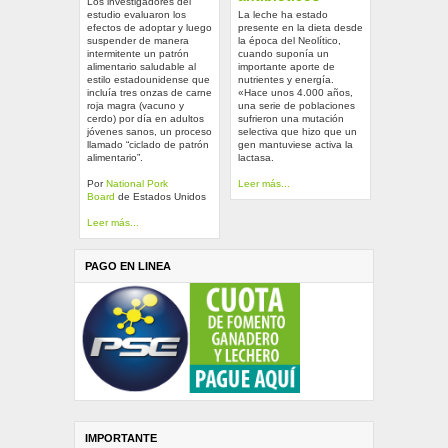
Los investigadores del
estudio evaluaron los
La leche ha estado
efectos de adoptar y luego
presente en la dieta desde
suspender de manera
la época del Neolítico,
intermitente un patrón
cuando suponía un
alimentario saludable al
importante aporte de
estilo estadounidense que
nutrientes y energía.
incluía tres onzas de carne
«Hace unos 4.000 años,
roja magra (vacuno y
una serie de poblaciones
cerdo) por día en adultos
sufrieron una mutación
jóvenes sanos, un proceso
selectiva que hizo que un
llamado “ciclado de patrón
gen mantuviese activa la
alimentario”.
lactasa.
Por
National Pork
Leer más...
Board
de Estados Unidos
Leer más...
PAGO EN LINEA
IMPORTANTE