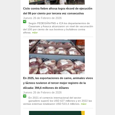
Ciclo contra fiebre aftosa logra récord de ejecución
del 99 por ciento por tercera vez consecutiva
Jueves 26 de Febrero de 2026
Según FEDEGÁN-FNG e ICA los departamentos de
Casanare y Arauca alcanzaron un nivel de vacunación
del 100 por ciento de sus bovinos y bufalinos contra
aftosa.
más›
En 2025, las exportaciones de carne, animales vivos
y lácteos tuvieron el tercer mejor registro de la
década: 394,6 millones de dólares
Jueves 26 de Febrero de 2026
En 2021 el comercio internacional del sector
ganadero superó los USD 427 millones y en 2022 las
ventas externas totalizaron USD 523,4 millones.
más›