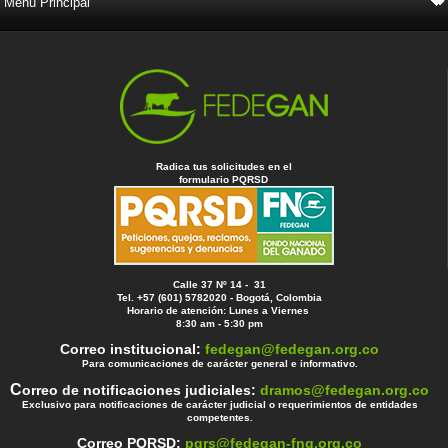
Radica tus solicitudes en el
formulario PQRSD
Calle 37 Nº 14 - 31
Tel. +57 (601) 5782020 - Bogotá, Colombia
Horario de atención: Lunes a Viernes
8:30 am - 5:30 pm
Correo institucional:
fedegan@fedegan.org.co
Para comunicaciones de carácter general e informativo.
C
orreo de notificaciones judiciales:
dramos@fedegan.org.co
Exclusivo para notificaciones de carácter judicial o requerimientos de entidades
competentes.
Correo PQRSD:
pqrs@fedegan-fng.org.co