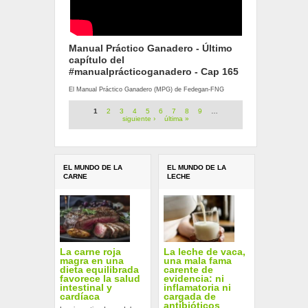
Manual Práctico Ganadero - Último
capítulo del
#manualprácticoganadero - Cap 165
El Manual Práctico Ganadero (MPG) de Fedegan-FNG
Páginas
1
2
3
4
5
6
7
8
9
…
siguiente ›
última »
EL MUNDO DE LA
EL MUNDO DE LA
CARNE
LECHE
La carne roja
La leche de vaca,
magra en una
una mala fama
dieta equilibrada
carente de
favorece la salud
evidencia: ni
intestinal y
inflamatoria ni
cardíaca
cargada de
antibióticos