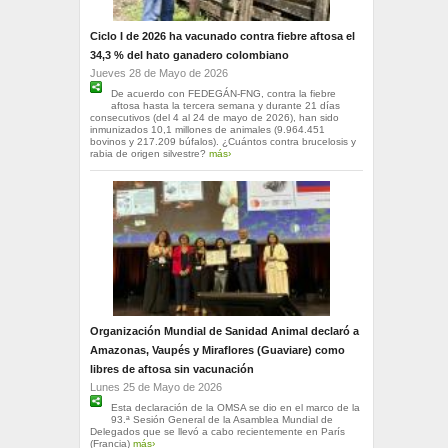
Ciclo I de 2026 ha vacunado contra fiebre aftosa el
34,3 % del hato ganadero colombiano
Jueves 28 de Mayo de 2026
De acuerdo con FEDEGÁN-FNG, contra la fiebre
aftosa hasta la tercera semana y durante 21 días
consecutivos (del 4 al 24 de mayo de 2026), han sido
inmunizados 10,1 millones de animales (9.964.451
bovinos y 217.209 búfalos). ¿Cuántos contra brucelosis y
rabia de origen silvestre?
más›
Organización Mundial de Sanidad Animal declaró a
Amazonas, Vaupés y Miraflores (Guaviare) como
libres de aftosa sin vacunación
Lunes 25 de Mayo de 2026
Esta declaración de la OMSA se dio en el marco de la
93.ª Sesión General de la Asamblea Mundial de
Delegados que se llevó a cabo recientemente en París
(Francia)
más›