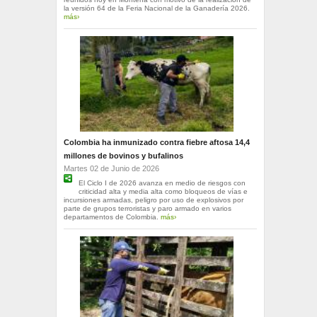
la versión 64 de la Feria Nacional de la Ganadería 2026.
más›
Colombia ha inmunizado contra fiebre aftosa 14,4
millones de bovinos y bufalinos
Martes 02 de Junio de 2026
El Ciclo I de 2026 avanza en medio de riesgos con
criticidad alta y media alta como bloqueos de vías e
incursiones armadas, peligro por uso de explosivos por
parte de grupos terroristas y paro armado en varios
departamentos de Colombia.
más›