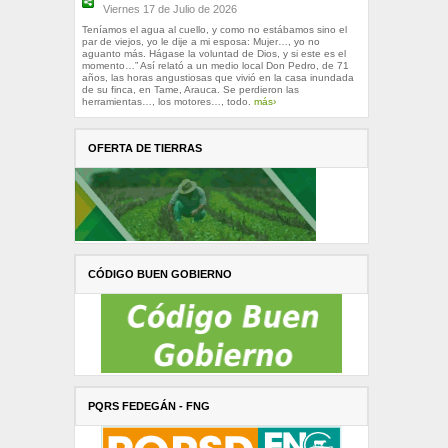
Viernes 17 de Julio de 2026
Teníamos el agua al cuello, y como no estábamos sino el
par de viejos, yo le dije a mi esposa: Mujer…, yo no
aguanto más. Hágase la voluntad de Dios, y si este es el
momento…” Así relató a un medio local Don Pedro, de 71
años, las horas angustiosas que vivió en la casa inundada
de su finca, en Tame, Arauca. Se perdieron las
herramientas…, los motores…, todo.
más›
OFERTA DE TIERRAS
CÓDIGO BUEN GOBIERNO
PQRS FEDEGÁN - FNG