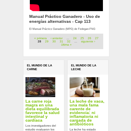
Manual Práctico Ganadero - Uso de
energías alternativas - Cap 113
El Manual Práctico Ganadero (MPG) de Fedegan-FNG
Páginas
« primera
‹ anterior
…
24
25
26
27
28
29
30
31
32
…
siguiente ›
última »
EL MUNDO DE LA
EL MUNDO DE LA
CARNE
LECHE
La carne roja
La leche de vaca,
magra en una
una mala fama
dieta equilibrada
carente de
favorece la salud
evidencia: ni
intestinal y
inflamatoria ni
cardíaca
cargada de
antibióticos
Los investigadores del
estudio evaluaron los
La leche ha estado