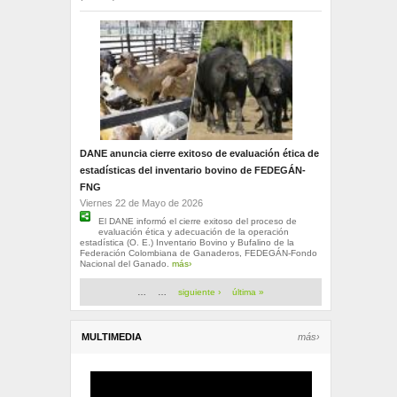
DANE anuncia cierre exitoso de evaluación ética de
estadísticas del inventario bovino de FEDEGÁN-
FNG
Viernes 22 de Mayo de 2026
El DANE informó el cierre exitoso del proceso de
evaluación ética y adecuación de la operación
estadística (O. E.) Inventario Bovino y Bufalino de la
Federación Colombiana de Ganaderos, FEDEGÁN-Fondo
Nacional del Ganado.
más›
Páginas
…
…
siguiente ›
última »
MULTIMEDIA
más›