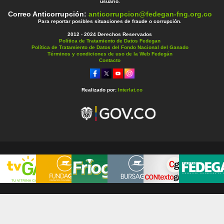
usuario.
Correo Anticorrupción:
anticorrupcion@fedegan-fng.org.co
Para reportar posibles situaciones de fraude o corrupción.
2012 - 2024 Derechos Reservados
Política de Tratamiento de Datos Fedegan
Política de Tratamiento de Datos del Fondo Nacional del Ganado
Términos y condiciones de uso de la Web Fedegán
Contacto
Realizado por:
Interlat.co