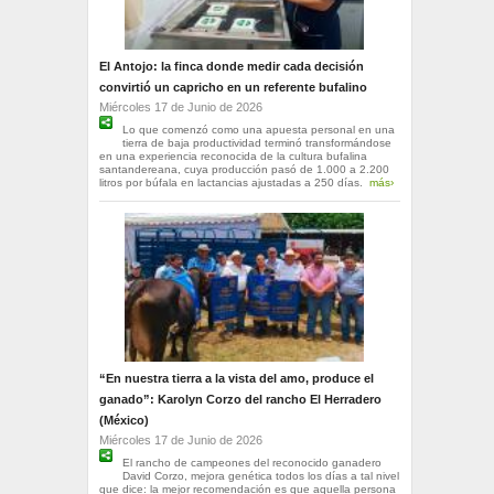
El Antojo: la finca donde medir cada decisión
convirtió un capricho en un referente bufalino
Miércoles 17 de Junio de 2026
Lo que comenzó como una apuesta personal en una
tierra de baja productividad terminó transformándose
en una experiencia reconocida de la cultura bufalina
santandereana, cuya producción pasó de 1.000 a 2.200
litros por búfala en lactancias ajustadas a 250 días.
más›
“En nuestra tierra a la vista del amo, produce el
ganado”: Karolyn Corzo del rancho El Herradero
(México)
Miércoles 17 de Junio de 2026
El rancho de campeones del reconocido ganadero
David Corzo, mejora genética todos los días a tal nivel
que dice: la mejor recomendación es que aquella persona