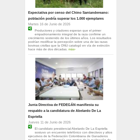
Expectativa por censo del Chino Santandereano:
población podría superar los 1.000 ejemplares
Martes 16 de Junio de 2026
Productores y criadores esperan que el primer
empadronamiento integral de la raza confirme un
crecimiento sostenido de los últimos años. Los resultados
podrían modificar la percepción sobre una de las razas
bovinas criollas que la ONU catalogó en vía de extinción
hace más de dos décadas.
más›
Junta Directiva de FEDEGÁN manifiesta su
respaldo a la candidatura de Abelardo De La
Espriella
Jueves 11 de Junio de 2026
El candidato presidencial Abelardo De La Espriella
sostuvo un encuentro telefónico con directivos y altos
ejecutivos de la Federación Colombiana de Ganaderos
reunidos hoy en Montería con motivo de la realización de