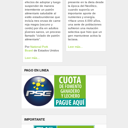
efectos de adoptar y luego
presente en la dieta desde
suspender de manera
la época del Neolítico,
intermitente un patrón
cuando suponía un
alimentario saludable al
importante aporte de
estilo estadounidense que
nutrientes y energía.
incluía tres onzas de carne
«Hace unos 4.000 años,
roja magra (vacuno y
una serie de poblaciones
cerdo) por día en adultos
sufrieron una mutación
jóvenes sanos, un proceso
selectiva que hizo que un
llamado “ciclado de patrón
gen mantuviese activa la
alimentario”.
lactasa.
Por
National Pork
Leer más...
Board
de Estados Unidos
Leer más...
PAGO EN LINEA
IMPORTANTE