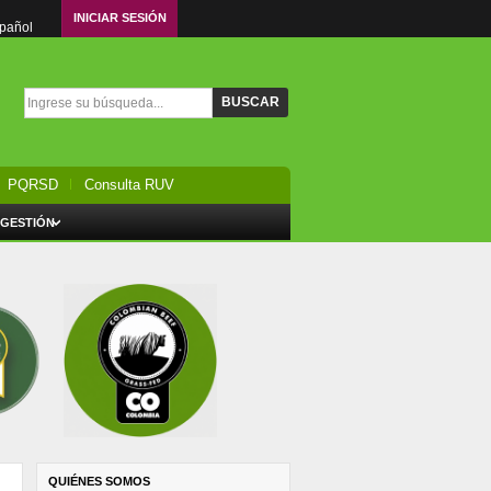
INICIAR SESIÓN
spañol
Formulario de búsqueda
Buscar
PQRSD
Consulta RUV
 GESTIÓN
QUIÉNES SOMOS