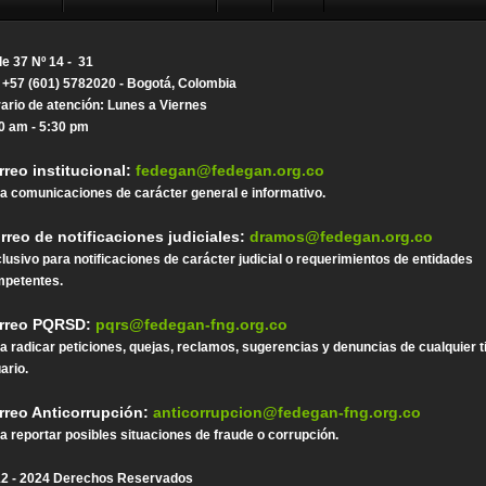
le 37 Nº 14 - 31
. +57 (601) 5782020 - Bogotá, Colombia
ario de atención: Lunes a Viernes
0 am - 5:30 pm
rreo institucional:
fedegan@fedegan.org.co
a comunicaciones de carácter general e informativo.
rreo de notificaciones judiciales:
dramos@fedegan.org.co
lusivo para notificaciones de carácter judicial o requerimientos de entidades
petentes.
rreo PQRSD:
pqrs@fedegan-fng.org.co
a radicar peticiones, quejas, reclamos, sugerencias y denuncias de cualquier t
ario.
rreo Anticorrupción:
anticorrupcion@fedegan-fng.org.co
a reportar posibles situaciones de fraude o corrupción.
2 - 2024 Derechos Reservados