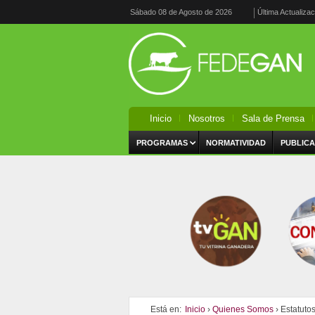
Sábado 08 de Agosto de 2026
Última Actualiza
Inicio
Nosotros
Sala de Prensa
PROGRAMAS
NORMATIVIDAD
PUBLICA
Está en:
Inicio
›
Quienes Somos
›
Estatuto