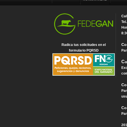
Cal
Tel
Hor
8:3
Co
Radica tus solicitudes en el
formulario PQRSD
Par
C
o
Exc
com
Co
Par
usu
Co
Par
201