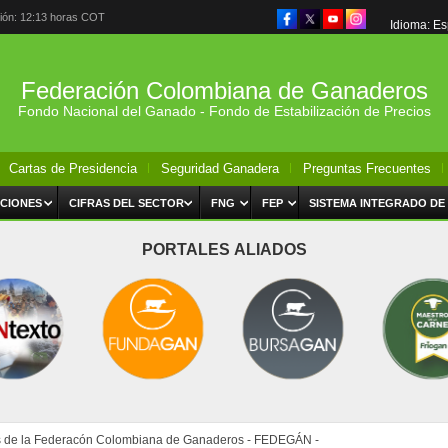
ción: 12:13 horas COT
Idioma: E
Federación Colombiana de Ganaderos
Fondo Nacional del Ganado - Fondo de Estabilización de Precios
Cartas de Presidencia
Seguridad Ganadera
Preguntas Frecuentes
CIONES
CIFRAS DEL SECTOR
FNG
FEP
SISTEMA INTEGRADO DE
PORTALES ALIADOS
s de la Federacón Colombiana de Ganaderos - FEDEGÁN -