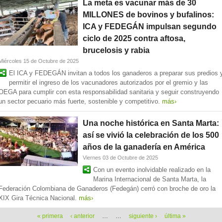
La meta es vacunar más de 30
MILLONES de bovinos y bufalinos:
ICA y FEDEGÁN impulsan segundo
ciclo de 2025 contra aftosa,
brucelosis y rabia
Miércoles 15 de Octubre de 2025
El ICA y FEDEGÁN invitan a todos los ganaderos a preparar sus predios 
permitir el ingreso de los vacunadores autorizados por el gremio y las
OEGA para cumplir con esta responsabilidad sanitaria y seguir construyendo
un sector pecuario más fuerte, sostenible y competitivo.
más›
Una noche histórica en Santa Marta:
así se vivió la celebración de los 500
años de la ganadería en América
Viernes 03 de Octubre de 2025
Con un evento inolvidable realizado en la
Marina Internacional de Santa Marta, la
Federación Colombiana de Ganaderos (Fedegán) cerró con broche de oro la
XIX Gira Técnica Nacional.
más›
Páginas
« primera
‹ anterior
…
…
siguiente ›
última »