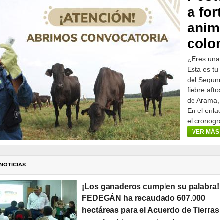
a for
anim
colo
¿Eres una
Esta es tu
del Segund
fiebre aft
de Arama,
En el enla
el cronogr
participar.
VER MÁS
NOTICIAS
¡Los ganaderos cumplen su palabra!
FEDEGÁN ha recaudado 607.000
hectáreas para el Acuerdo de Tierras