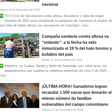
nacional
Martes 25 de Noviembre de 2025
“El II Ciclo de Vacunación contra aftosa, brucelosis y rabia de origen
silvestre de 2025 está cumpliendo su propósito de conservar el estatus d
país libre de fiebre aftosa con vacunación en Colombia”.
más›
Campaña sanitaria contra aftosa va
“volando”: a la fecha ha sido
inmunizado el 19 % del hato bovino y
bufalino del país
Martes 11 de Noviembre de 2025
Atlántico, La Guajira, Nariño y Norte de Santander son, entre otros, los
departamentos que superan la cobertura preliminar del ciclo II de 2025...
más›
¡ÚLTIMA HORA! Ganaderos logran
recaudar 1.500 vacas que donarán al
mismo número de familias
vulnerables del campo colombiano
Viernes 07 de Noviembre de 2025