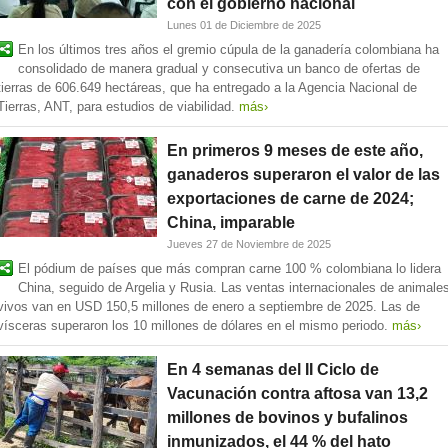
con el gobierno nacional
Lunes 01 de Diciembre de 2025
En los últimos tres años el gremio cúpula de la ganadería colombiana ha
consolidado de manera gradual y consecutiva un banco de ofertas de
tierras de 606.649 hectáreas, que ha entregado a la Agencia Nacional de
Tierras, ANT, para estudios de viabilidad.
más›
En primeros 9 meses de este año,
ganaderos superaron el valor de las
exportaciones de carne de 2024;
China, imparable
Jueves 27 de Noviembre de 2025
El pódium de países que más compran carne 100 % colombiana lo lidera
China, seguido de Argelia y Rusia. Las ventas internacionales de animale
vivos van en USD 150,5 millones de enero a septiembre de 2025. Las de
vísceras superaron los 10 millones de dólares en el mismo periodo.
más›
En 4 semanas del II Ciclo de
Vacunación contra aftosa van 13,2
millones de bovinos y bufalinos
inmunizados, el 44 % del hato