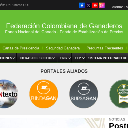
ción: 12:13 horas COT
Idioma: E
Federación Colombiana de Ganaderos
Fondo Nacional del Ganado - Fondo de Estabilización de Precios
Cartas de Presidencia
Seguridad Ganadera
Preguntas Frecuentes
CIONES
CIFRAS DEL SECTOR
FNG
FEP
SISTEMA INTEGRADO DE
PORTALES ALIADOS
NOTICIAS
Post