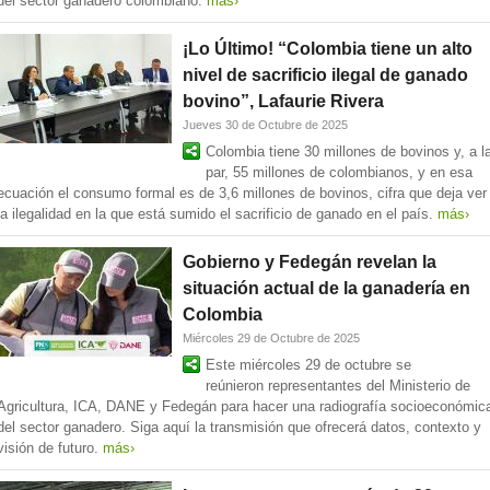
del sector ganadero colombiano.
más›
¡Lo Último! “Colombia tiene un alto
nivel de sacrificio ilegal de ganado
bovino”, Lafaurie Rivera
Jueves 30 de Octubre de 2025
Colombia tiene 30 millones de bovinos y, a l
par, 55 millones de colombianos, y en esa
ecuación el consumo formal es de 3,6 millones de bovinos, cifra que deja ver
la ilegalidad en la que está sumido el sacrificio de ganado en el país.
más›
Gobierno y Fedegán revelan la
situación actual de la ganadería en
Colombia
Miércoles 29 de Octubre de 2025
Este miércoles 29 de octubre se
reúnieron representantes del Ministerio de
Agricultura, ICA, DANE y Fedegán para hacer una radiografía socioeconómic
del sector ganadero. Siga aquí la transmisión que ofrecerá datos, contexto y
visión de futuro.
más›