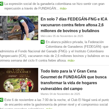
La expresión social de la ganadería colombiana se hizo sentir con gran
repercusión a través de FUNDAGÁN...
más›
En solo 7 días FEDEGÁN-FNG e ICA
vacunaron contra fiebre aftosa 2,6
millones de bovinos y bufalinos
Miércoles 05 de Noviembre de 2025
En alianza público privada, la Federación
Colombiana de Ganaderos (FEDEGÁN) -que
administra el Fondo Nacional del Ganado (FNG)- y el Instituto Colombiano
Agropecuario (ICA), vacunaron más de 2,6 millones bovinos y bufalinos en su
primera semana del ciclo II contra fiebre aftosa.
más›
Todo listo para la V Gran Cena
Gourmet de FUNDAGÁN que busca
transformar la vida de hogares
vulnerables del campo
Martes 04 de Noviembre de 2025
Este 6 de noviembre a las 7:00 de la noche, el Club El Nogal será el punt
de encuentro entre la gastronomía de primer nivel y el compromiso social