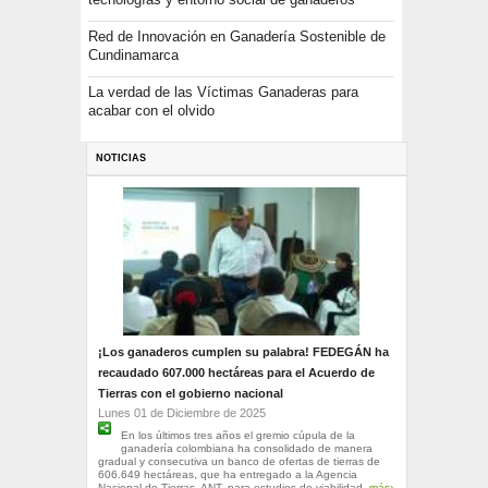
Red de Innovación en Ganadería Sostenible de
Cundinamarca
La verdad de las Víctimas Ganaderas para
acabar con el olvido
NOTICIAS
¡Los ganaderos cumplen su palabra! FEDEGÁN ha
recaudado 607.000 hectáreas para el Acuerdo de
Tierras con el gobierno nacional
Lunes 01 de Diciembre de 2025
En los últimos tres años el gremio cúpula de la
ganadería colombiana ha consolidado de manera
gradual y consecutiva un banco de ofertas de tierras de
606.649 hectáreas, que ha entregado a la Agencia
Nacional de Tierras, ANT, para estudios de viabilidad.
más›