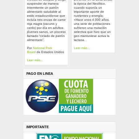
suspender de manera
la época del Neolítico,
intermitente un patrón
cuando suponía un
alimentario saludable al
importante aporte de
estilo estadounidense que
nutrientes y energía.
incluía tres onzas de carne
«Hace unos 4.000 años,
roja magra (vacuno y
una serie de poblaciones
cerdo) por día en adultos
sufrieron una mutación
jóvenes sanos, un proceso
selectiva que hizo que un
llamado “ciclado de patrón
gen mantuviese activa la
alimentario”.
lactasa.
Por
National Pork
Leer más...
Board
de Estados Unidos
Leer más...
PAGO EN LINEA
IMPORTANTE