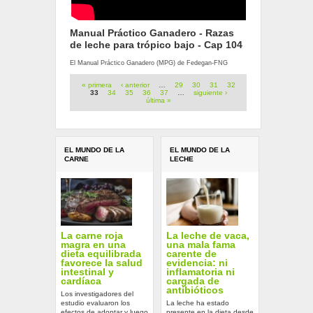
Manual Práctico Ganadero - Razas
de leche para trópico bajo - Cap 104
El Manual Práctico Ganadero (MPG) de Fedegan-FNG
Páginas
« primera
‹ anterior
…
29
30
31
32
33
34
35
36
37
…
siguiente ›
última »
EL MUNDO DE LA
EL MUNDO DE LA
CARNE
LECHE
La carne roja
La leche de vaca,
magra en una
una mala fama
dieta equilibrada
carente de
favorece la salud
evidencia: ni
intestinal y
inflamatoria ni
cardíaca
cargada de
antibióticos
Los investigadores del
estudio evaluaron los
La leche ha estado
efectos de adoptar y luego
presente en la dieta desde