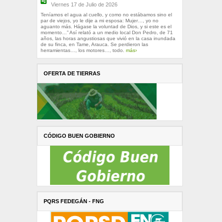
Viernes 17 de Julio de 2026
Teníamos el agua al cuello, y como no estábamos sino el
par de viejos, yo le dije a mi esposa: Mujer…, yo no
aguanto más. Hágase la voluntad de Dios, y si este es el
momento…” Así relató a un medio local Don Pedro, de 71
años, las horas angustiosas que vivió en la casa inundada
de su finca, en Tame, Arauca. Se perdieron las
herramientas…, los motores…, todo.
más›
OFERTA DE TIERRAS
CÓDIGO BUEN GOBIERNO
PQRS FEDEGÁN - FNG