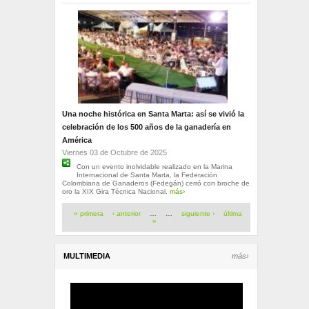
Una noche histórica en Santa Marta: así se vivió la
celebración de los 500 años de la ganadería en
América
Viernes 03 de Octubre de 2025
Con un evento inolvidable realizado en la Marina
Internacional de Santa Marta, la Federación
Colombiana de Ganaderos (Fedegán) cerró con broche de
oro la XIX Gira Técnica Nacional.
más›
Páginas
« primera
‹ anterior
…
…
siguiente ›
última
»
MULTIMEDIA
más›