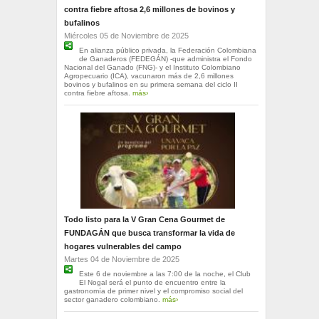
contra fiebre aftosa 2,6 millones de bovinos y
bufalinos
Miércoles 05 de Noviembre de 2025
En alianza público privada, la Federación Colombiana
de Ganaderos (FEDEGÁN) -que administra el Fondo
Nacional del Ganado (FNG)- y el Instituto Colombiano
Agropecuario (ICA), vacunaron más de 2,6 millones
bovinos y bufalinos en su primera semana del ciclo II
contra fiebre aftosa.
más›
Todo listo para la V Gran Cena Gourmet de
FUNDAGÁN que busca transformar la vida de
hogares vulnerables del campo
Martes 04 de Noviembre de 2025
Este 6 de noviembre a las 7:00 de la noche, el Club
El Nogal será el punto de encuentro entre la
gastronomía de primer nivel y el compromiso social del
sector ganadero colombiano.
más›