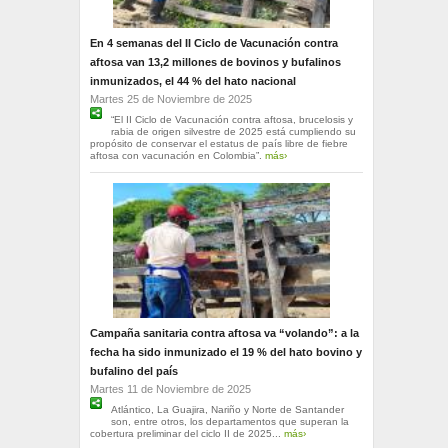
En 4 semanas del II Ciclo de Vacunación contra
aftosa van 13,2 millones de bovinos y bufalinos
inmunizados, el 44 % del hato nacional
Martes 25 de Noviembre de 2025
“El II Ciclo de Vacunación contra aftosa, brucelosis y
rabia de origen silvestre de 2025 está cumpliendo su
propósito de conservar el estatus de país libre de fiebre
aftosa con vacunación en Colombia”.
más›
Campaña sanitaria contra aftosa va “volando”: a la
fecha ha sido inmunizado el 19 % del hato bovino y
bufalino del país
Martes 11 de Noviembre de 2025
Atlántico, La Guajira, Nariño y Norte de Santander
son, entre otros, los departamentos que superan la
cobertura preliminar del ciclo II de 2025...
más›