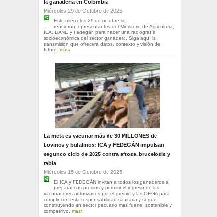
la ganadería en Colombia
Miércoles 29 de Octubre de 2025
Este miércoles 29 de octubre se
reúnieron representantes del Ministerio de Agricultura,
ICA, DANE y Fedegán para hacer una radiografía
socioeconómica del sector ganadero. Siga aquí la
transmisión que ofrecerá datos, contexto y visión de
futuro.
más›
La meta es vacunar más de 30 MILLONES de
bovinos y bufalinos: ICA y FEDEGÁN impulsan
segundo ciclo de 2025 contra aftosa, brucelosis y
rabia
Miércoles 15 de Octubre de 2025
El ICA y FEDEGÁN invitan a todos los ganaderos a
preparar sus predios y permitir el ingreso de los
vacunadores autorizados por el gremio y las OEGA para
cumplir con esta responsabilidad sanitaria y seguir
construyendo un sector pecuario más fuerte, sostenible y
competitivo.
más›