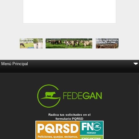
Radica tus solicitudes en el
formulario PQRSD