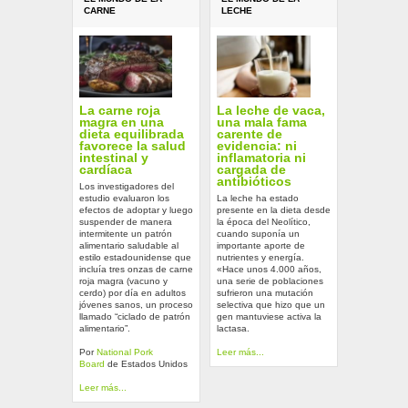
CARNE
LECHE
La carne roja
La leche de vaca,
magra en una
una mala fama
dieta equilibrada
carente de
favorece la salud
evidencia: ni
intestinal y
inflamatoria ni
cardíaca
cargada de
antibióticos
Los investigadores del
estudio evaluaron los
La leche ha estado
efectos de adoptar y luego
presente en la dieta desde
suspender de manera
la época del Neolítico,
intermitente un patrón
cuando suponía un
alimentario saludable al
importante aporte de
estilo estadounidense que
nutrientes y energía.
incluía tres onzas de carne
«Hace unos 4.000 años,
roja magra (vacuno y
una serie de poblaciones
cerdo) por día en adultos
sufrieron una mutación
jóvenes sanos, un proceso
selectiva que hizo que un
llamado “ciclado de patrón
gen mantuviese activa la
alimentario”.
lactasa.
Por
National Pork
Leer más...
Board
de Estados Unidos
Leer más...