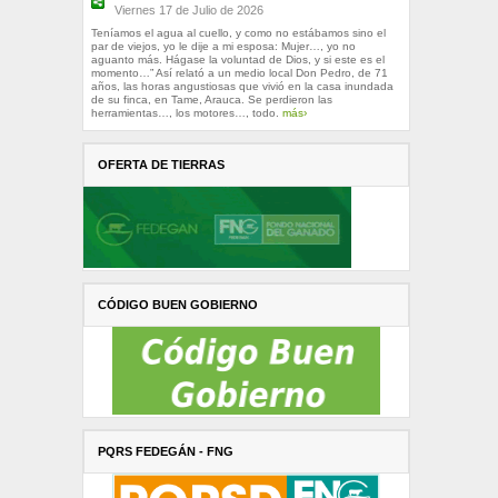
Viernes 17 de Julio de 2026
Teníamos el agua al cuello, y como no estábamos sino el
par de viejos, yo le dije a mi esposa: Mujer…, yo no
aguanto más. Hágase la voluntad de Dios, y si este es el
momento…” Así relató a un medio local Don Pedro, de 71
años, las horas angustiosas que vivió en la casa inundada
de su finca, en Tame, Arauca. Se perdieron las
herramientas…, los motores…, todo.
más›
OFERTA DE TIERRAS
CÓDIGO BUEN GOBIERNO
PQRS FEDEGÁN - FNG