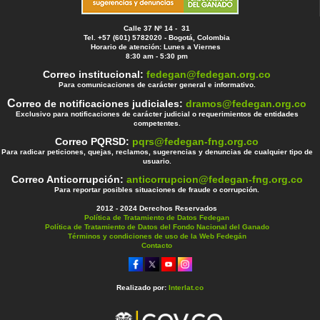
Calle 37 Nº 14 - 31
Tel. +57 (601) 5782020 - Bogotá, Colombia
Horario de atención: Lunes a Viernes
8:30 am - 5:30 pm
Correo institucional:
fedegan@fedegan.org.co
Para comunicaciones de carácter general e informativo.
C
orreo de notificaciones judiciales:
dramos@fedegan.org.co
Exclusivo para notificaciones de carácter judicial o requerimientos de entidades
competentes.
Correo PQRSD:
pqrs@fedegan-fng.org.co
Para radicar peticiones, quejas, reclamos, sugerencias y denuncias de cualquier tipo de
usuario.
Correo Anticorrupción:
anticorrupcion@fedegan-fng.org.co
Para reportar posibles situaciones de fraude o corrupción.
2012 - 2024 Derechos Reservados
Política de Tratamiento de Datos Fedegan
Política de Tratamiento de Datos del Fondo Nacional del Ganado
Términos y condiciones de uso de la Web Fedegán
Contacto
Realizado por:
Interlat.co