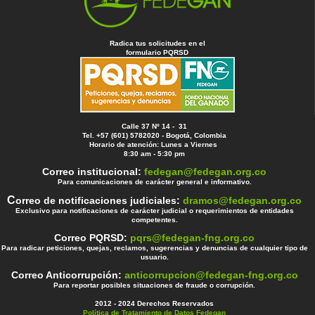
Radica tus solicitudes en el
formulario PQRSD
Calle 37 Nº 14 - 31
Tel. +57 (601) 5782020 - Bogotá, Colombia
Horario de atención: Lunes a Viernes
8:30 am - 5:30 pm
Correo institucional:
fedegan@fedegan.org.co
Para comunicaciones de carácter general e informativo.
C
orreo de notificaciones judiciales:
dramos@fedegan.org.co
Exclusivo para notificaciones de carácter judicial o requerimientos de entidades
competentes.
Correo PQRSD:
pqrs@fedegan-fng.org.co
Para radicar peticiones, quejas, reclamos, sugerencias y denuncias de cualquier tipo de
usuario.
Correo Anticorrupción:
anticorrupcion@fedegan-fng.org.co
Para reportar posibles situaciones de fraude o corrupción.
2012 - 2024 Derechos Reservados
Política de Tratamiento de Datos Fedegan