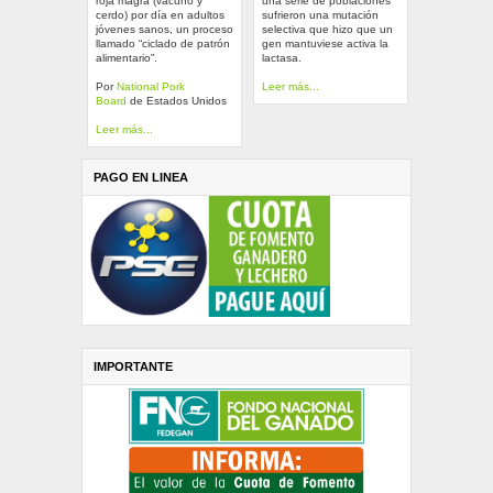
roja magra (vacuno y
una serie de poblaciones
cerdo) por día en adultos
sufrieron una mutación
jóvenes sanos, un proceso
selectiva que hizo que un
llamado “ciclado de patrón
gen mantuviese activa la
alimentario”.
lactasa.
Por
National Pork
Leer más...
Board
de Estados Unidos
Leer más...
PAGO EN LINEA
IMPORTANTE