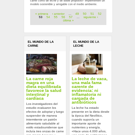
carne como de leche y de doble propósito– implementen un
modelo sostenible y amigable con el medio ambiente.
Páginas
« primera
‹ anterior
…
49
50
51
52
53
54
55
56
57
…
siguiente ›
última »
EL MUNDO DE LA
EL MUNDO DE LA
CARNE
LECHE
La carne roja
La leche de vaca,
magra en una
una mala fama
dieta equilibrada
carente de
favorece la salud
evidencia: ni
intestinal y
inflamatoria ni
cardíaca
cargada de
antibióticos
Los investigadores del
estudio evaluaron los
La leche ha estado
efectos de adoptar y luego
presente en la dieta desde
suspender de manera
la época del Neolítico,
intermitente un patrón
cuando suponía un
alimentario saludable al
importante aporte de
estilo estadounidense que
nutrientes y energía.
incluía tres onzas de carne
«Hace unos 4.000 años,