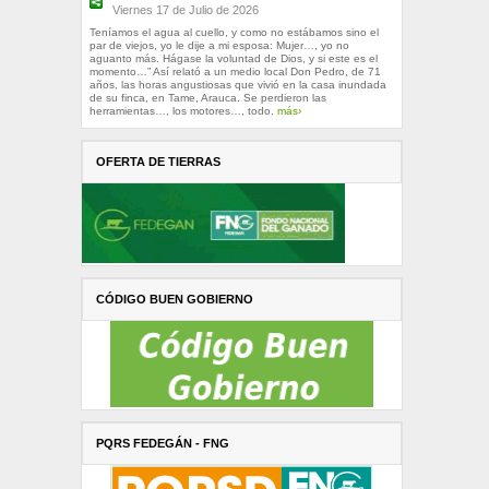
Viernes 17 de Julio de 2026
Teníamos el agua al cuello, y como no estábamos sino el
par de viejos, yo le dije a mi esposa: Mujer…, yo no
aguanto más. Hágase la voluntad de Dios, y si este es el
momento…” Así relató a un medio local Don Pedro, de 71
años, las horas angustiosas que vivió en la casa inundada
de su finca, en Tame, Arauca. Se perdieron las
herramientas…, los motores…, todo.
más›
OFERTA DE TIERRAS
CÓDIGO BUEN GOBIERNO
PQRS FEDEGÁN - FNG