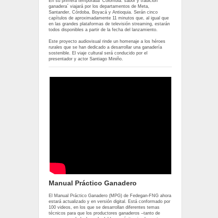
En su primera temporada ‘Colombia: sabor y tradición
ganadera´ viajará por los departamentos de Meta,
Santander, Córdoba, Boyacá y Antioquia. Serán cinco
capítulos de aproximadamente 11 minutos que, al igual que
en las grandes plataformas de televisión streaming, estarán
todos disponibles a partir de la fecha del lanzamiento.
Este proyecto audiovisual rinde un homenaje a los héroes
rurales que se han dedicado a desarrollar una ganadería
sostenible. El viaje cultural será conducido por el
presentador y actor Santiago Miniño.
Manual Práctico Ganadero
El Manual Práctico Ganadero (MPG) de Fedegan-FNG ahora
estará actualizado y en versión digital. Está conformado por
100 videos, en los que se desarrollan diferentes temas
técnicos para que los productores ganaderos –tanto de