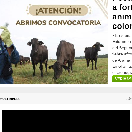
a for
anim
colo
¿Eres una
Esta es tu
del Segund
fiebre aft
de Arama,
En el enla
el cronogr
participar.
VER MÁS
MULTIMEDIA
más