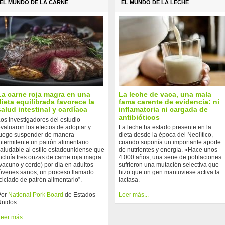
EL MUNDO DE LA CARNE
EL MUNDO DE LA LECHE
La carne roja magra en una
La leche de vaca, una mala
dieta equilibrada favorece la
fama carente de evidencia: ni
salud intestinal y cardíaca
inflamatoria ni cargada de
antibióticos
os investigadores del estudio
valuaron los efectos de adoptar y
La leche ha estado presente en la
uego suspender de manera
dieta desde la época del Neolítico,
ntermitente un patrón alimentario
cuando suponía un importante aporte
aludable al estilo estadounidense que
de nutrientes y energía. «Hace unos
ncluía tres onzas de carne roja magra
4.000 años, una serie de poblaciones
vacuno y cerdo) por día en adultos
sufrieron una mutación selectiva que
óvenes sanos, un proceso llamado
hizo que un gen mantuviese activa la
ciclado de patrón alimentario”.
lactasa.
Por
National Pork Board
de Estados
Leer más...
Unidos
eer más...