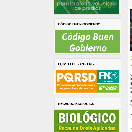
CÓDIGO BUEN GOBIERNO
PQRS FEDEGÁN - FNG
L
e
l
i
s
i
(
j
RECAUDO BIOLÓGICO
“
L