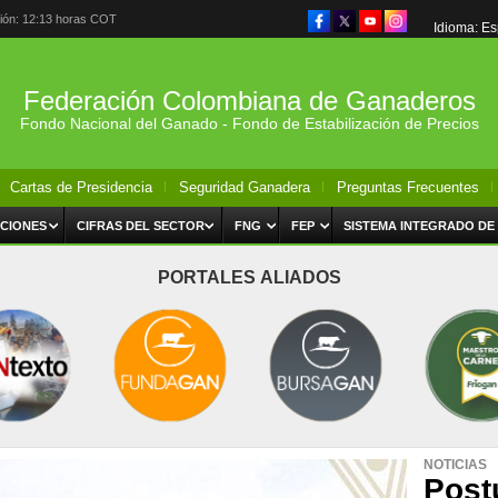
ción: 12:13 horas COT
Idioma: E
Federación Colombiana de Ganaderos
Fondo Nacional del Ganado - Fondo de Estabilización de Precios
Cartas de Presidencia
Seguridad Ganadera
Preguntas Frecuentes
CIONES
CIFRAS DEL SECTOR
FNG
FEP
SISTEMA INTEGRADO DE
PORTALES ALIADOS
NOTICIAS
Post