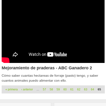
Mejoramiento de praderas - ABC Ganadero 2
Cómo saber cuantas hectareas de forraje (pasto) tengo, y saber
cuantos animales puedo alimentar con ello.
Páginas
« primera
‹ anterior
…
57
58
59
60
61
62
63
64
65