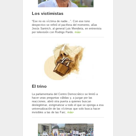
Los victimistas
“Ese no es víctima de nadie…”. Con ese tono
despectivo se refirió el pacifista del momento, alías
Jesús Santrich, al general Luis Mendieta, en entrevista
por televisión con Rodrigo Pardo.
más›
El trino
La parlamentaria del Centro Democrático se limitó a
hacer unas preguntas válidas y, a juzgar por las
reacciones, abrió otra puerta a quienes buscan
deslegitimar, estigmatizar a todo el que se oponga a esa
universalización de las víctimas que solo busca hacer
invisibles a las de las Farc.
más›