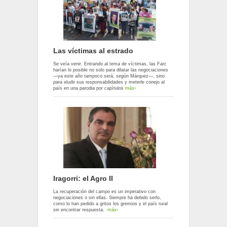
Las víctimas al estrado
Se veía venir. Entrando al tema de víctimas, las Farc
harían lo posible no solo para dilatar las negociaciones
—ya este año tampoco será, según Márquez—, sino
para eludir sus responsabilidades y meterle conejo al
país en una parodia por capítulos
más›
Iragorri: el Agro II
La recuperación del campo es un imperativo con
negociaciones o sin ellas. Siempre ha debido serlo,
como lo han pedido a gritos los gremios y el país rural
sin encontrar respuesta.
más›