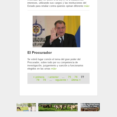
intereses, utilizando sus cargos y las instituciones del
Estado para retaliar contra quienes opinan diferente
más›
El Procurador
Se volvió lugar común el tema del gran poder del
Procurador, sobre todo por su competencia de
investigación, juzgamiento y sanción a funcionarios
elegidos en las urnas
más›
Páginas
« primera
‹ anterior
…
75
76
77
78
79
…
siguiente ›
última »