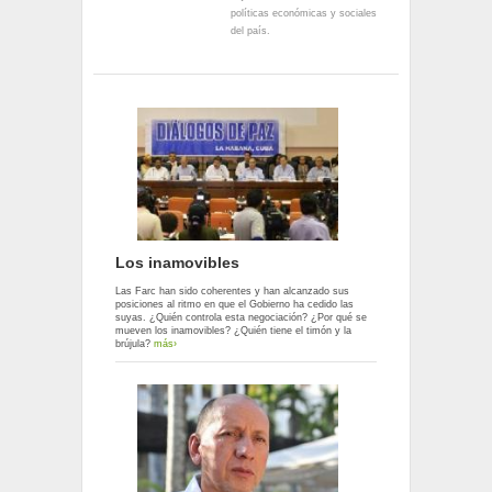
políticas económicas y sociales
del país.
Los inamovibles
Las Farc han sido coherentes y han alcanzado sus
posiciones al ritmo en que el Gobierno ha cedido las
suyas. ¿Quién controla esta negociación? ¿Por qué se
mueven los inamovibles? ¿Quién tiene el timón y la
brújula?
más›