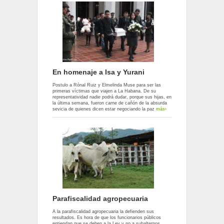
En homenaje a Isa y Yurani
Postulo a Rónal Ruiz y Elmelinda Muse para ser las
primeras víctimas que viajen a La Habana. De su
representatividad nadie podrá dudar, porque sus hijas, en
la última semana, fueron carne de cañón de la absurda
sevicia de quienes dicen estar negociando la paz
más›
Parafiscalidad agropecuaria
A la parafiscalidad agropecuaria la defienden sus
resultados. Es hora de que los funcionarios públicos
entiendan que se deben a la Ley y no a subalternos