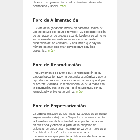
climático, mejoramiento de infraestructura, desarrollo
económico y social.
más›
Foro de Alimentación
El éxito de la ganadería bovina en pastoreo, radica del
uso apropiado del recurso forrajero. La sobreexplotación
de las praderas se produce cuando la oferta de alimento
en un área determinada es inferior a la demanda
alimenticia de los animales, y nos indica que hay un
número de animales muy elevado para esa área
específica.
más›
Foro de Reproducción
Frecuentemente se afirma que la reproducción es la
característica de mayor importancia económica y que la
reproducción es cinco veces más importante que el peso
al destete. Además, la reproducción va de la mano con
la adaptación, que, a su vez, está relacionada con la
longevidad y el bienestar animal.
más›
Foro de Empresarización
La empresarización de las fincas ganaderas es un frente
importante de trabajo, no sólo por las conveniencias de
la formalización de la actividad, sino por las ganancias
en eficiencia y eficacia a partir de la adopción de
prácticas empresariales, igualmente va de la mano de un
“cambio de cultura” hacia la innovación y la
modernización, que permita la utilización efectiva de las