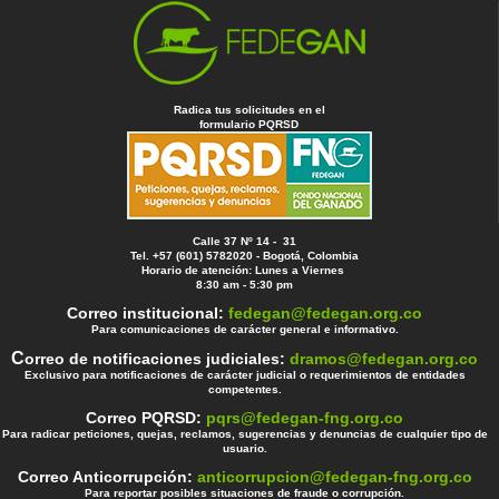
Radica tus solicitudes en el
formulario PQRSD
Calle 37 Nº 14 - 31
Tel. +57 (601) 5782020 - Bogotá, Colombia
Horario de atención: Lunes a Viernes
8:30 am - 5:30 pm
Correo institucional:
fedegan@fedegan.org.co
Para comunicaciones de carácter general e informativo.
C
orreo de notificaciones judiciales:
dramos@fedegan.org.co
Exclusivo para notificaciones de carácter judicial o requerimientos de entidades
competentes.
Correo PQRSD:
pqrs@fedegan-fng.org.co
Para radicar peticiones, quejas, reclamos, sugerencias y denuncias de cualquier tipo de
usuario.
Correo Anticorrupción:
anticorrupcion@fedegan-fng.org.co
Para reportar posibles situaciones de fraude o corrupción.