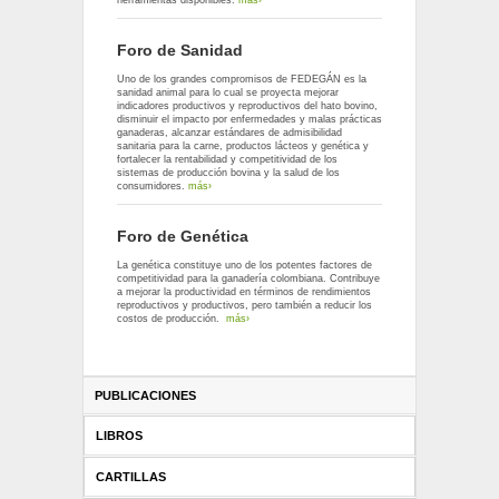
herramientas disponibles.
más›
Foro de Sanidad
Uno de los grandes compromisos de FEDEGÁN es la
sanidad animal para lo cual se proyecta mejorar
indicadores productivos y reproductivos del hato bovino,
disminuir el impacto por enfermedades y malas prácticas
ganaderas, alcanzar estándares de admisibilidad
sanitaria para la carne, productos lácteos y genética y
fortalecer la rentabilidad y competitividad de los
sistemas de producción bovina y la salud de los
consumidores.
más›
Foro de Genética
La genética constituye uno de los potentes factores de
competitividad para la ganadería colombiana. Contribuye
a mejorar la productividad en términos de rendimientos
reproductivos y productivos, pero también a reducir los
costos de producción.
más›
PUBLICACIONES
LIBROS
CARTILLAS