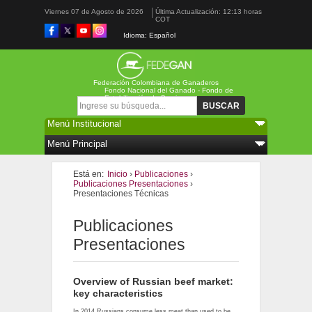
Viernes 07 de Agosto de 2026
Última Actualización: 12:13 horas
COT
Idioma: Español
Federación Colombiana de Ganaderos
Fondo Nacional del Ganado - Fondo de
Estabilización de Precios
Formulario de búsqueda
Buscar
Está en:
Inicio
›
Publicaciones
›
Publicaciones Presentaciones
›
Presentaciones Técnicas
Publicaciones
Presentaciones
Overview of Russian beef market:
key characteristics
In 2014 Russians consume less meat than used to be