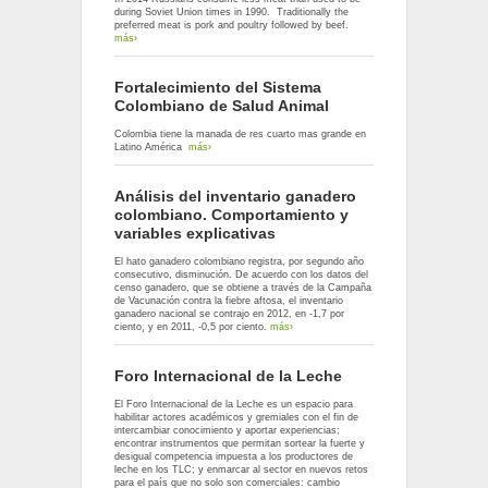
during Soviet Union times in 1990. Traditionally the
preferred meat is pork and poultry followed by beef.
más›
Fortalecimiento del Sistema
Colombiano de Salud Animal
Colombia tiene la manada de res cuarto mas grande en
Latino América
más›
Análisis del inventario ganadero
colombiano. Comportamiento y
variables explicativas
El hato ganadero colombiano registra, por segundo año
consecutivo, disminución. De acuerdo con los datos del
censo ganadero, que se obtiene a través de la Campaña
de Vacunación contra la fiebre aftosa, el inventario
ganadero nacional se contrajo en 2012, en -1,7 por
ciento¸ y en 2011, -0,5 por ciento.
más›
Foro Internacional de la Leche
El Foro Internacional de la Leche es un espacio para
habilitar actores académicos y gremiales con el fin de
intercambiar conocimiento y aportar experiencias;
encontrar instrumentos que permitan sortear la fuerte y
desigual competencia impuesta a los productores de
leche en los TLC; y enmarcar al sector en nuevos retos
para el país que no solo son comerciales: cambio