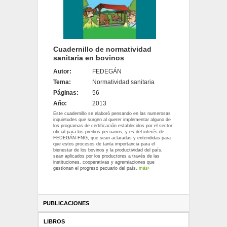
Cuadernillo de normatividad
sanitaria en bovinos
Autor:
FEDEGÁN
Tema:
Normatividad sanitaria
Páginas:
56
Año:
2013
Este cuadernillo se elaboró pensando en las numerosas
inquietudes que surgen al querer implementar alguno de
los programas de certificación establecidos por el sector
oficial para los predios pecuarios, y es del interés de
FEDEGÁN-FNG, que sean aclaradas y entendidas para
que estos procesos de tanta importancia para el
bienestar de los bovinos y la productividad del país,
sean aplicados por los productores a través de las
instituciones, cooperativas y agremiaciones que
gestionan el progreso pecuario del país.
más›
PUBLICACIONES
LIBROS