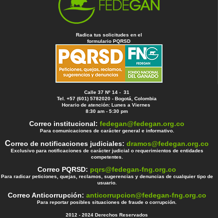
Radica tus solicitudes en el
formulario PQRSD
Calle 37 Nº 14 - 31
Tel. +57 (601) 5782020 - Bogotá, Colombia
Horario de atención: Lunes a Viernes
8:30 am - 5:30 pm
Correo institucional:
fedegan@fedegan.org.co
Para comunicaciones de carácter general e informativo.
C
orreo de notificaciones judiciales:
dramos@fedegan.org.co
Exclusivo para notificaciones de carácter judicial o requerimientos de entidades
competentes.
Correo PQRSD:
pqrs@fedegan-fng.org.co
Para radicar peticiones, quejas, reclamos, sugerencias y denuncias de cualquier tipo de
usuario.
Correo Anticorrupción:
anticorrupcion@fedegan-fng.org.co
Para reportar posibles situaciones de fraude o corrupción.
2012 - 2024 Derechos Reservados