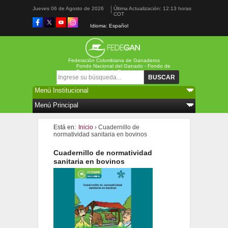
Jueves 06 de Agosto de 2026
Última Actualización: 12:13 horas
COT
Idioma: Español
Federación Colombiana de Ganaderos
Fondo Nacional del Ganado - Fondo de
Estabilización de Precios
Formulario de búsqueda
Buscar
Está en:
Inicio
› Cuadernillo de
normatividad sanitaria en bovinos
Cuadernillo de normatividad
sanitaria en bovinos