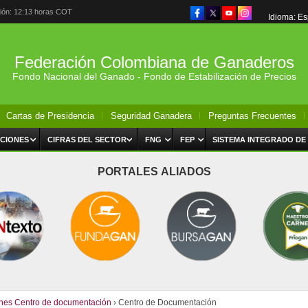
ción: 12:13 horas COT
Idioma: E
Federación Colombiana de Ganaderos
Fondo Nacional del Ganado - Fondo de Estabilización de Precios
Cartas de Presidencia
Seguridad Ganadera
Preguntas Frecuentes
CIONES
CIFRAS DEL SECTOR
FNG
FEP
SISTEMA INTEGRADO DE
PORTALES ALIADOS
ones Centro de documentación
› Centro de Documentación