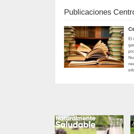
Publicaciones Cent
C
El
ga
pr
Nue
ne
in