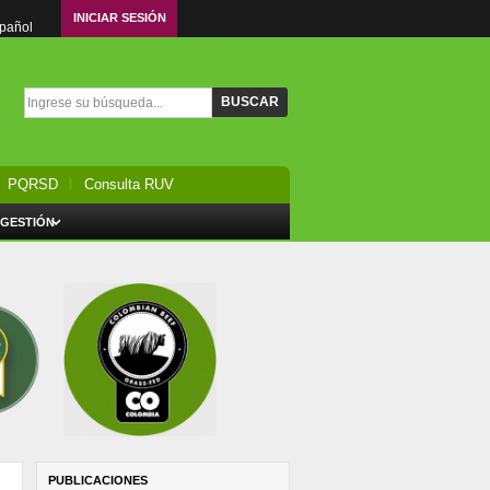
INICIAR SESIÓN
spañol
Formulario de búsqueda
Buscar
PQRSD
Consulta RUV
 GESTIÓN
PUBLICACIONES