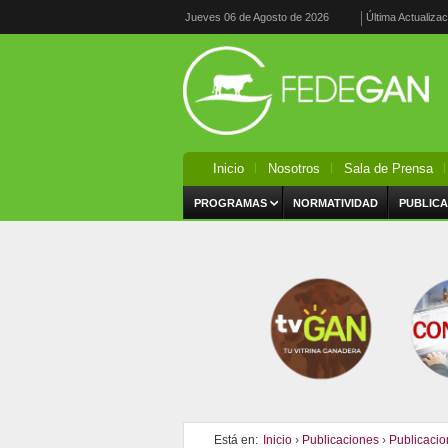
Jueves 06 de Agosto de 2026
Última Actualiza
Inicio
Nosotros
Sala de Prensa
PROGRAMAS
NORMATIVIDAD
PUBLICA
Está en:
Inicio
›
Publicaciones
›
Publicaci