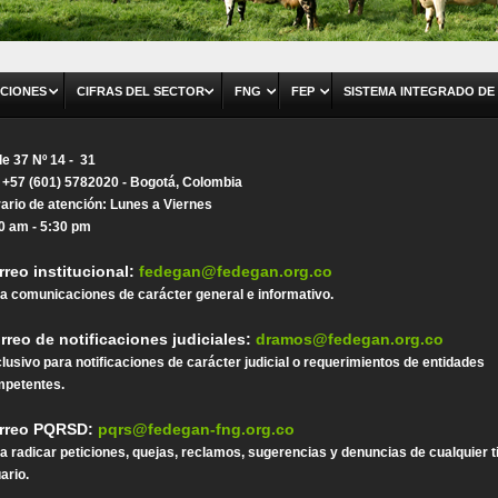
CIONES
CIFRAS DEL SECTOR
FNG
FEP
SISTEMA INTEGRADO DE
le 37 Nº 14 - 31
. +57 (601) 5782020 - Bogotá, Colombia
ario de atención: Lunes a Viernes
0 am - 5:30 pm
rreo institucional:
fedegan@fedegan.org.co
a comunicaciones de carácter general e informativo.
rreo de notificaciones judiciales:
dramos@fedegan.org.co
lusivo para notificaciones de carácter judicial o requerimientos de entidades
petentes.
rreo PQRSD:
pqrs@fedegan-fng.org.co
a radicar peticiones, quejas, reclamos, sugerencias y denuncias de cualquier t
ario.