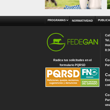
PROGRAMAS
PUBLICA
NORMATIVIDAD
Cal
Tel
Hor
8:3
Co
Radica tus solicitudes en el
formulario PQRSD
Par
C
o
Exc
com
Co
Par
usu