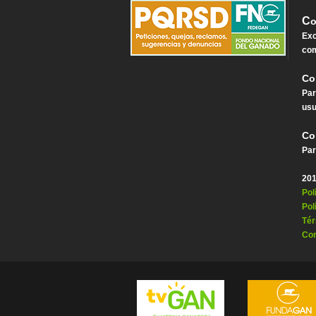
C
o
Exc
com
Co
Par
usu
Co
Par
201
Pol
Pol
Tér
Con