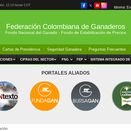
ción: 12:13 horas COT
Idioma: E
Federación Colombiana de Ganaderos
Fondo Nacional del Ganado - Fondo de Estabilización de Precios
Cartas de Presidencia
Seguridad Ganadera
Preguntas Frecuentes
CIONES
CIFRAS DEL SECTOR
FNG
FEP
SISTEMA INTEGRADO DE
PORTALES ALIADOS
ación