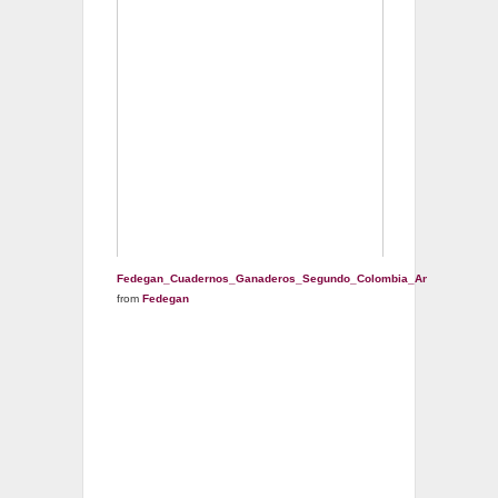
Fedegan_Cuadernos_Ganaderos_Segundo_Colombia_Animal_Bovino
from
Fedegan