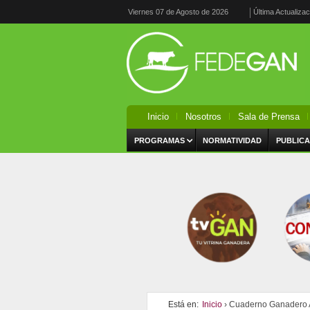
Viernes 07 de Agosto de 2026
Última Actualiza
Inicio
Nosotros
Sala de Prensa
PROGRAMAS
NORMATIVIDAD
PUBLICA
Está en:
Inicio
› Cuaderno Ganadero A