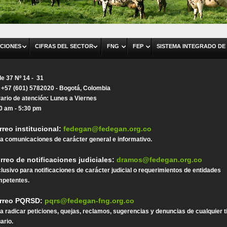
CIONES
CIFRAS DEL SECTOR
FNG
FEP
SISTEMA INTEGRADO DE
le 37 Nº 14 - 31
. +57 (601) 5782020 - Bogotá, Colombia
ario de atención: Lunes a Viernes
0 am - 5:30 pm
rreo institucional:
fedegan@fedegan.org.co
a comunicaciones de carácter general e informativo.
rreo de notificaciones judiciales:
dramos@fedegan.org.co
lusivo para notificaciones de carácter judicial o requerimientos de entidades
petentes.
rreo PQRSD:
pqrs@fedegan-fng.org.co
a radicar peticiones, quejas, reclamos, sugerencias y denuncias de cualquier t
ario.