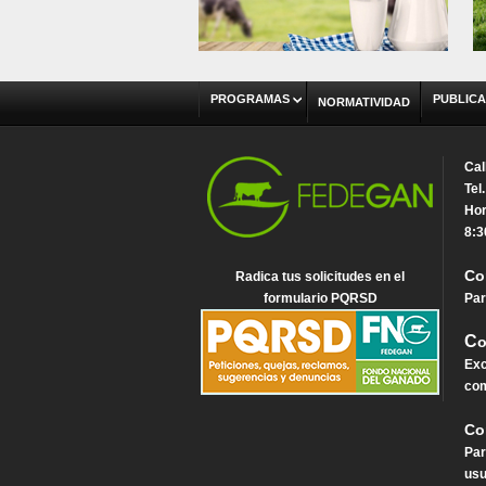
PROGRAMAS
PUBLICA
NORMATIVIDAD
Cal
Tel
Hor
8:3
Co
Radica tus solicitudes en el
formulario PQRSD
Par
C
o
Exc
com
Co
Par
usu