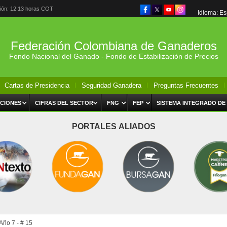
ción: 12:13 horas COT
Idioma: E
Federación Colombiana de Ganaderos
Fondo Nacional del Ganado - Fondo de Estabilización de Precios
Cartas de Presidencia
Seguridad Ganadera
Preguntas Frecuentes
CIONES
CIFRAS DEL SECTOR
FNG
FEP
SISTEMA INTEGRADO DE
PORTALES ALIADOS
ño 7 - # 15