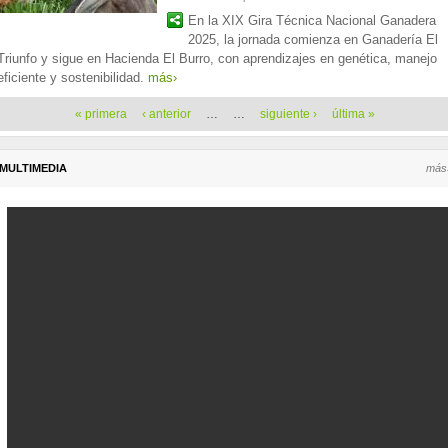
En la XIX Gira Técnica Nacional Ganadera
2025, la jornada comienza en Ganadería El
Triunfo y sigue en Hacienda El Burro, con aprendizajes en genética, manejo
eficiente y sostenibilidad.
más›
Páginas
« primera
‹ anterior
…
…
siguiente ›
última »
MULTIMEDIA
más