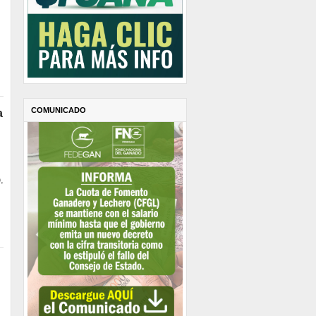
COMUNICADO
a
n
,
?