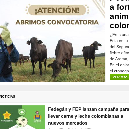
a for
anim
colo
¿Eres una
Esta es tu
del Segund
fiebre aft
de Arama,
En el enla
el cronogr
participar.
VER MÁS
NOTICIAS
Fedegán y FEP lanzan campaña par
llevar carne y leche colombianas a
nuevos mercados