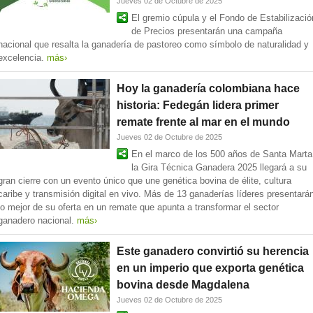
Jueves 02 de Octubre de 2025
El gremio cúpula y el Fondo de Estabilizació
de Precios presentarán una campaña
nacional que resalta la ganadería de pastoreo como símbolo de naturalidad y
excelencia.
más›
Hoy la ganadería colombiana hace
historia: Fedegán lidera primer
remate frente al mar en el mundo
Jueves 02 de Octubre de 2025
En el marco de los 500 años de Santa Marta
la Gira Técnica Ganadera 2025 llegará a su
gran cierre con un evento único que une genética bovina de élite, cultura
caribe y transmisión digital en vivo. Más de 13 ganaderías líderes presentará
lo mejor de su oferta en un remate que apunta a transformar el sector
ganadero nacional.
más›
Este ganadero convirtió su herencia
en un imperio que exporta genética
bovina desde Magdalena
Jueves 02 de Octubre de 2025