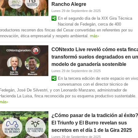
Rancho Alegre
Lunes 29 de Septiembre de 2025
En el segundo día de la XIX Gira Técnica
Nacional de Fedegán, cerca de 400
productores recorren dos fincas del Cesar convertidas en referentes por su
innovación, ética empresarial y respeto ambiental.
más›
CONtexto Live reveló cómo esta finc
transformó suelos degradados en u
modelo de ganadería sostenible
Lunes 29 de Septiembre de 2025
En la tercera edición de este espacio en vivo
conversamos con el director técnico de
Fedegán, José De Silvestri, y con Leonardo Manzano, administrador de
Hacienda La Luisa, finca reconocida por su esquema productivo sustentable.
más›
¿Cómo pasar de la tradición al éxito
El Triunfo y El Burro revelan sus
secretos en el día 1 de la Gira 2025
Lunes 29 de Septiembre de 2025