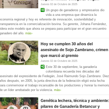
Jueves 02 de Octubre de 2025
Un grupo de ganaderos y empresarios dio
vida a una empresa que dinamiza la
economía regional y hoy es referente de innovación, sostenibilidad y
transparencia en la comercialización bovina. Su gerente, Johana Fernández,
lidera este modelo que ahora se prepara para participar en el gran encuentro
ganadero del año.
más›
Hoy se cumplen 30 años del
asesinato de Sojo Zambrano, crimen
que marcó al gremio
Jueves 02 de Octubre de 2025
Este 30 de septiembre, la ganadería
colombiana recuerda tres décadas del
asesinato del expresidente de Fedegán, José Raimundo Sojo Zambrano. Diez
años después, en 2005, la junta directiva de la federación eligió esta fecha
para conmemorar el trabajo incansable de los productores y honrar la memori
de un líder arrebatado por la violencia.
más›
Genética lechera, técnica y ambiente
pilares de Ganadería Betancur y