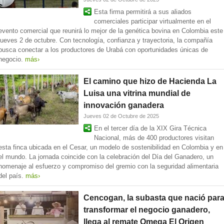
Esta firma permitirá a sus aliados
comerciales participar virtualmente en el
evento comercial que reunirá lo mejor de la genética bovina en Colombia este
jueves 2 de octubre. Con tecnología, confianza y trayectoria, la compañía
busca conectar a los productores de Urabá con oportunidades únicas de
negocio.
más›
El camino que hizo de Hacienda La
Luisa una vitrina mundial de
innovación ganadera
Jueves 02 de Octubre de 2025
En el tercer día de la XIX Gira Técnica
Nacional, más de 400 productores visitan
esta finca ubicada en el Cesar, un modelo de sostenibilidad en Colombia y en
el mundo. La jornada coincide con la celebración del Día del Ganadero, un
homenaje al esfuerzo y compromiso del gremio con la seguridad alimentaria
del país.
más›
Cencogan, la subasta que nació par
transformar el negocio ganadero,
llega al remate Omega El Origen