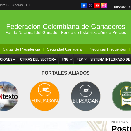
ción: 12:13 horas COT
Idioma: E
Federación Colombiana de Ganaderos
Fondo Nacional del Ganado - Fondo de Estabilización de Precios
Cartas de Presidencia
Seguridad Ganadera
Preguntas Frecuentes
CIONES
CIFRAS DEL SECTOR
FNG
FEP
SISTEMA INTEGRADO DE
PORTALES ALIADOS
NOTICIAS
Post