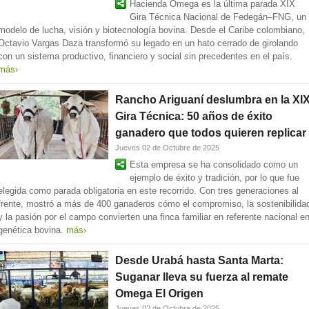
Hacienda Omega es la última parada XIX
Gira Técnica Nacional de Fedegán–FNG, un
modelo de lucha, visión y biotecnología bovina. Desde el Caribe colombiano,
Octavio Vargas Daza transformó su legado en un hato cerrado de girolando
con un sistema productivo, financiero y social sin precedentes en el país.
más›
Rancho Ariguaní deslumbra en la XI
Gira Técnica: 50 años de éxito
ganadero que todos quieren replicar
Jueves 02 de Octubre de 2025
Esta empresa se ha consolidado como un
ejemplo de éxito y tradición, por lo que fue
elegida como parada obligatoria en este recorrido. Con tres generaciones al
frente, mostró a más de 400 ganaderos cómo el compromiso, la sostenibilida
y la pasión por el campo convierten una finca familiar en referente nacional e
genética bovina.
más›
Desde Urabá hasta Santa Marta:
Suganar lleva su fuerza al remate
Omega El Origen
Jueves 02 de Octubre de 2025