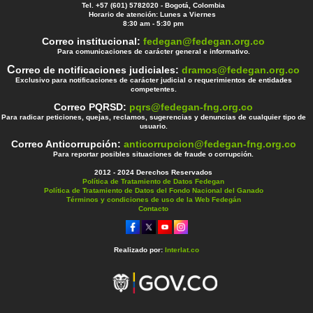
Tel. +57 (601) 5782020 - Bogotá, Colombia
Horario de atención: Lunes a Viernes
8:30 am - 5:30 pm
Correo institucional:
fedegan@fedegan.org.co
Para comunicaciones de carácter general e informativo.
C
orreo de notificaciones judiciales:
dramos@fedegan.org.co
Exclusivo para notificaciones de carácter judicial o requerimientos de entidades
competentes.
Correo PQRSD:
pqrs@fedegan-fng.org.co
Para radicar peticiones, quejas, reclamos, sugerencias y denuncias de cualquier tipo de
usuario.
Correo Anticorrupción:
anticorrupcion@fedegan-fng.org.co
Para reportar posibles situaciones de fraude o corrupción.
2012 - 2024 Derechos Reservados
Política de Tratamiento de Datos Fedegan
Política de Tratamiento de Datos del Fondo Nacional del Ganado
Términos y condiciones de uso de la Web Fedegán
Contacto
Realizado por:
Interlat.co