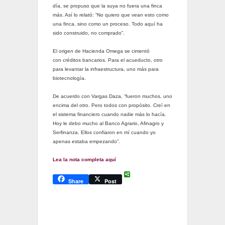
día, se propuso que la suya no fuera una finca
más. Así lo relató: “No quiero que vean esto como
una finca, sino como un proceso. Todo aquí ha
sido construido, no comprado”.
El origen de Hacienda Omega se cimentó
con créditos bancarios. Para el acueducto, otro
para levantar la infraestructura, uno más para
biotecnología.
De acuerdo con Vargas Daza, “fueron muchos, uno
encima del otro. Pero todos con propósito. Creí en
el sistema financiero cuando nadie más lo hacía.
Hoy le debo mucho al Banco Agrario, Afinagro y
Serfinanza. Ellos confiaron en mí cuando yo
apenas estaba empezando”.
Lea la nota completa aquí
Share
Post