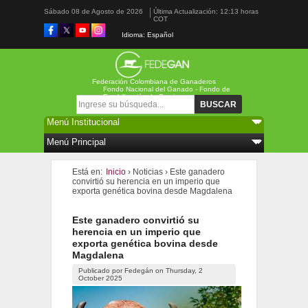
Sábado 08 de Agosto de 2026
Última Actualización: 12:13 horas
COT
Idioma: Español
Federación Colombiana de Ganaderos
Fondo Nacional del Ganado - Fondo de
Estabilización de Precios
Formulario de búsqueda
Buscar
Está en:
Inicio
›
Noticias
›
Este ganadero
convirtió su herencia en un imperio que
exporta genética bovina desde Magdalena
Este ganadero convirtió su
herencia en un imperio que
exporta genética bovina desde
Magdalena
Publicado por
Fedegán
on
Thursday, 2
October 2025