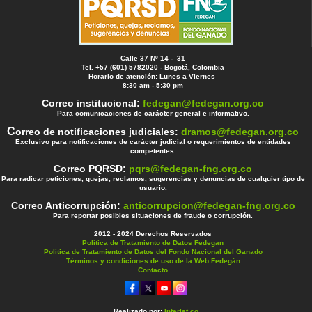
Calle 37 Nº 14 - 31
Tel. +57 (601) 5782020 - Bogotá, Colombia
Horario de atención: Lunes a Viernes
8:30 am - 5:30 pm
Correo institucional:
fedegan@fedegan.org.co
Para comunicaciones de carácter general e informativo.
C
orreo de notificaciones judiciales:
dramos@fedegan.org.co
Exclusivo para notificaciones de carácter judicial o requerimientos de entidades
competentes.
Correo PQRSD:
pqrs@fedegan-fng.org.co
Para radicar peticiones, quejas, reclamos, sugerencias y denuncias de cualquier tipo de
usuario.
Correo Anticorrupción:
anticorrupcion@fedegan-fng.org.co
Para reportar posibles situaciones de fraude o corrupción.
2012 - 2024 Derechos Reservados
Política de Tratamiento de Datos Fedegan
Política de Tratamiento de Datos del Fondo Nacional del Ganado
Términos y condiciones de uso de la Web Fedegán
Contacto
Realizado por:
Interlat.co