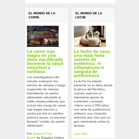
EL MUNDO DE LA
EL MUNDO DE LA
CARNE
LECHE
La carne roja
La leche de vaca,
magra en una
una mala fama
dieta equilibrada
carente de
favorece la salud
evidencia: ni
intestinal y
inflamatoria ni
cardíaca
cargada de
antibióticos
Los investigadores del
estudio evaluaron los
La leche ha estado
efectos de adoptar y luego
presente en la dieta desde
suspender de manera
la época del Neolítico,
intermitente un patrón
cuando suponía un
alimentario saludable al
importante aporte de
estilo estadounidense que
nutrientes y energía.
incluía tres onzas de carne
«Hace unos 4.000 años,
roja magra (vacuno y
una serie de poblaciones
cerdo) por día en adultos
sufrieron una mutación
jóvenes sanos, un proceso
selectiva que hizo que un
llamado “ciclado de patrón
gen mantuviese activa la
alimentario”.
lactasa.
Por
National Pork
Leer más...
Board
de Estados Unidos