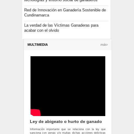
Red de Innovación en Ganadería Sostenible de
Cundinamarca
La verdad de las Víctimas Ganaderas para
acabar con el olvido
MULTIMEDIA
más›
Ley de abigeato o hurto de ganado
Información importante que se relaciona con la ley que
sanciona con penas y/o multas dichas acciones delictivas