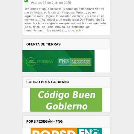
Viernes 17 de Julio de 2026
Teníamos el agua al cuello, y como no estábamos sino el
par de viejos, yo le dije a mi esposa: Mujer…, yo no
aguanto más. Hágase la voluntad de Dios, y si este es el
momento…” Así relató a un medio local Don Pedro, de 71
años, las horas angustiosas que vivió en la casa inundada
de su finca, en Tame, Arauca. Se perdieron las
herramientas…, los motores…, todo.
más›
OFERTA DE TIERRAS
CÓDIGO BUEN GOBIERNO
PQRS FEDEGÁN - FNG