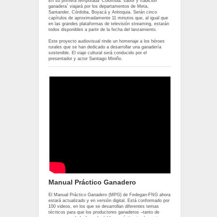
En su primera temporada ‘Colombia: sabor y tradición
ganadera´ viajará por los departamentos de Meta,
Santander, Córdoba, Boyacá y Antioquia. Serán cinco
capítulos de aproximadamente 11 minutos que, al igual que
en las grandes plataformas de televisión streaming, estarán
todos disponibles a partir de la fecha del lanzamiento.
Este proyecto audiovisual rinde un homenaje a los héroes
rurales que se han dedicado a desarrollar una ganadería
sostenible. El viaje cultural será conducido por el
presentador y actor Santiago Miniño.
Manual Práctico Ganadero
El Manual Práctico Ganadero (MPG) de Fedegan-FNG ahora
estará actualizado y en versión digital. Está conformado por
100 videos, en los que se desarrollan diferentes temas
técnicos para que los productores ganaderos –tanto de