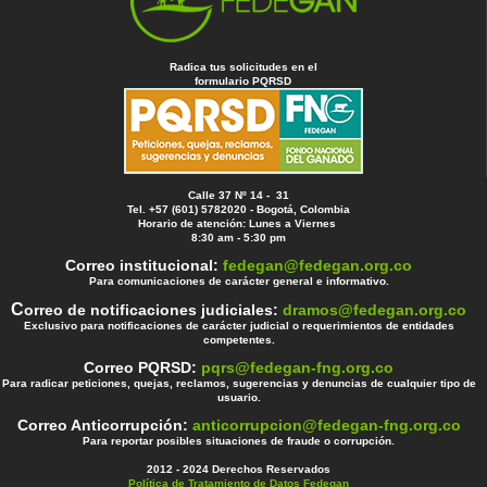
Radica tus solicitudes en el
formulario PQRSD
Calle 37 Nº 14 - 31
Tel. +57 (601) 5782020 - Bogotá, Colombia
Horario de atención: Lunes a Viernes
8:30 am - 5:30 pm
Correo institucional:
fedegan@fedegan.org.co
Para comunicaciones de carácter general e informativo.
C
orreo de notificaciones judiciales:
dramos@fedegan.org.co
Exclusivo para notificaciones de carácter judicial o requerimientos de entidades
competentes.
Correo PQRSD:
pqrs@fedegan-fng.org.co
Para radicar peticiones, quejas, reclamos, sugerencias y denuncias de cualquier tipo de
usuario.
Correo Anticorrupción:
anticorrupcion@fedegan-fng.org.co
Para reportar posibles situaciones de fraude o corrupción.
2012 - 2024 Derechos Reservados
Política de Tratamiento de Datos Fedegan