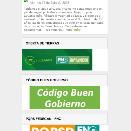
Viernes 17 de Julio de 2026
Teníamos el agua al cuello, y como no estábamos sino el
par de viejos, yo le dije a mi esposa: Mujer…, yo no
aguanto más. Hágase la voluntad de Dios, y si este es el
momento…” Así relató a un medio local Don Pedro, de 71
años, las horas angustiosas que vivió en la casa inundada
de su finca, en Tame, Arauca. Se perdieron las
herramientas…, los motores…, todo.
más›
OFERTA DE TIERRAS
CÓDIGO BUEN GOBIERNO
PQRS FEDEGÁN - FNG