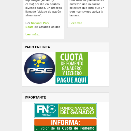
roja magra (vacuno y
una serie de poblaciones
cerdo) por día en adultos
sufrieron una mutación
jóvenes sanos, un proceso
selectiva que hizo que un
llamado “ciclado de patrón
gen mantuviese activa la
alimentario”.
lactasa.
Por
National Pork
Leer más...
Board
de Estados Unidos
Leer más...
PAGO EN LINEA
IMPORTANTE