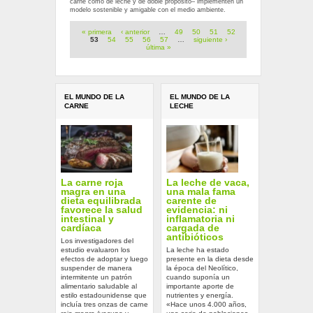
carne como de leche y de doble propósito– implementen un
modelo sostenible y amigable con el medio ambiente.
Páginas
« primera
‹ anterior
…
49
50
51
52
53
54
55
56
57
…
siguiente ›
última »
EL MUNDO DE LA
EL MUNDO DE LA
CARNE
LECHE
La carne roja
La leche de vaca,
magra en una
una mala fama
dieta equilibrada
carente de
favorece la salud
evidencia: ni
intestinal y
inflamatoria ni
cardíaca
cargada de
antibióticos
Los investigadores del
estudio evaluaron los
La leche ha estado
efectos de adoptar y luego
presente en la dieta desde
suspender de manera
la época del Neolítico,
intermitente un patrón
cuando suponía un
alimentario saludable al
importante aporte de
estilo estadounidense que
nutrientes y energía.
incluía tres onzas de carne
«Hace unos 4.000 años,