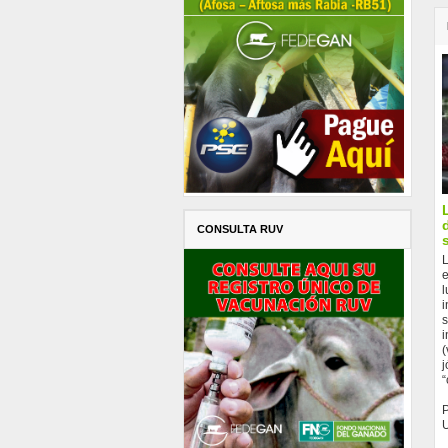
CONSULTA RUV
L
e
l
i
s
i
(
j
“