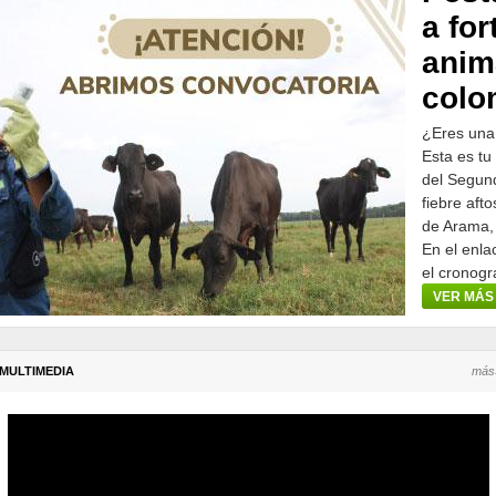
a for
anim
colo
¿Eres una
Esta es tu
del Segund
fiebre aft
de Arama,
En el enla
el cronogr
participar.
VER MÁS
MULTIMEDIA
más