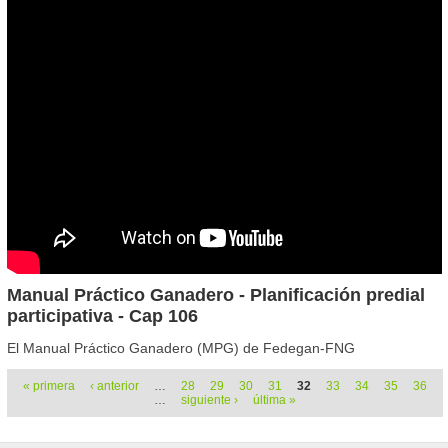
Manual Práctico Ganadero - Planificación predial
participativa - Cap 106
El Manual Práctico Ganadero (MPG) de Fedegan-FNG
Páginas
« primera
‹ anterior
…
28
29
30
31
32
33
34
35
36
…
siguiente ›
última »