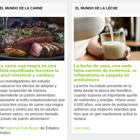
EL MUNDO DE LA CARNE
EL MUNDO DE LA LECHE
La carne roja magra en una
La leche de vaca, una mala
dieta equilibrada favorece la
fama carente de evidencia: ni
salud intestinal y cardíaca
inflamatoria ni cargada de
antibióticos
os investigadores del estudio
valuaron los efectos de adoptar y
La leche ha estado presente en la
uego suspender de manera
dieta desde la época del Neolítico,
ntermitente un patrón alimentario
cuando suponía un importante aporte
aludable al estilo estadounidense que
de nutrientes y energía. «Hace unos
ncluía tres onzas de carne roja magra
4.000 años, una serie de poblaciones
vacuno y cerdo) por día en adultos
sufrieron una mutación selectiva que
óvenes sanos, un proceso llamado
hizo que un gen mantuviese activa la
ciclado de patrón alimentario”.
lactasa.
Por
National Pork Board
de Estados
Leer más...
Unidos