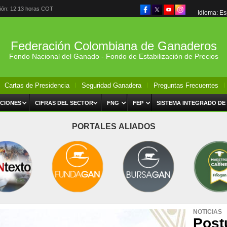
ción: 12:13 horas COT
Idioma: E
Federación Colombiana de Ganaderos
Fondo Nacional del Ganado - Fondo de Estabilización de Precios
Cartas de Presidencia
Seguridad Ganadera
Preguntas Frecuentes
CIONES
CIFRAS DEL SECTOR
FNG
FEP
SISTEMA INTEGRADO DE
PORTALES ALIADOS
NOTICIAS
Post