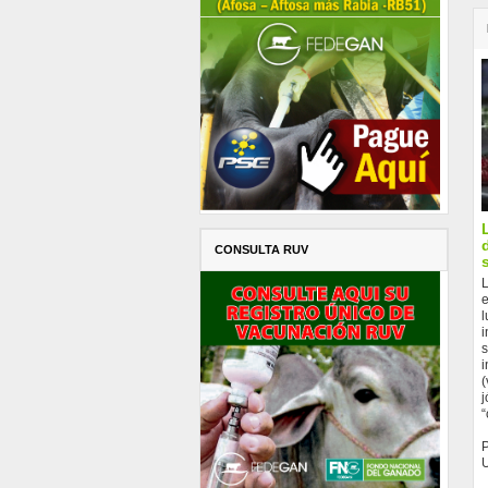
CONSULTA RUV
L
e
l
i
s
i
(
j
“