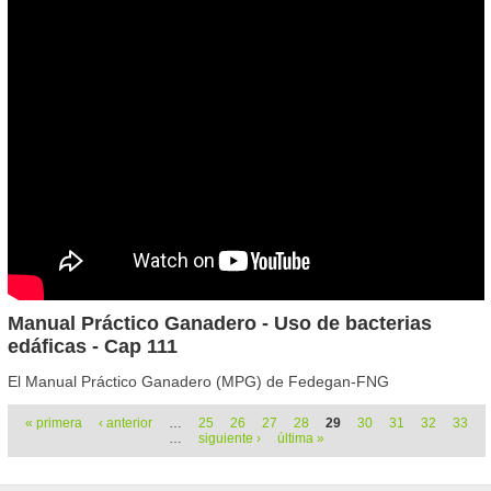
Manual Práctico Ganadero - Uso de bacterias
edáficas - Cap 111
El Manual Práctico Ganadero (MPG) de Fedegan-FNG
Páginas
« primera
‹ anterior
…
25
26
27
28
29
30
31
32
33
…
siguiente ›
última »