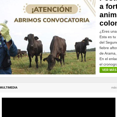
a for
anim
colo
¿Eres una
Esta es tu
del Segund
fiebre aft
de Arama,
En el enla
el cronogr
participar.
VER MÁS
MULTIMEDIA
más