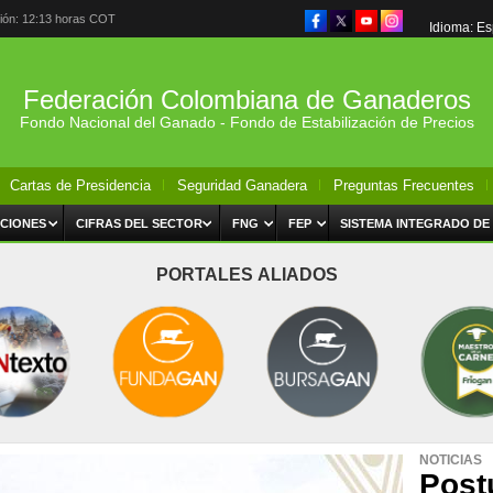
ción: 12:13 horas COT
Idioma: E
Federación Colombiana de Ganaderos
Fondo Nacional del Ganado - Fondo de Estabilización de Precios
Cartas de Presidencia
Seguridad Ganadera
Preguntas Frecuentes
CIONES
CIFRAS DEL SECTOR
FNG
FEP
SISTEMA INTEGRADO DE
PORTALES ALIADOS
NOTICIAS
Post