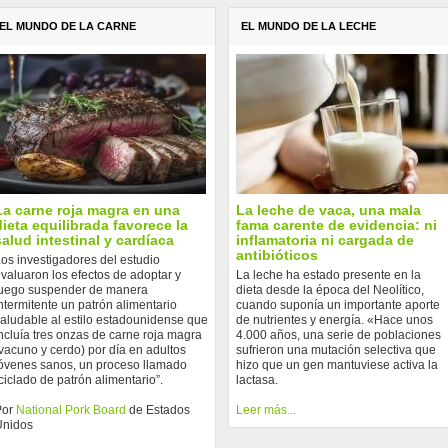
EL MUNDO DE LA CARNE
EL MUNDO DE LA LECHE
La carne roja magra en una
La leche de vaca, una mala
dieta equilibrada favorece la
fama carente de evidencia: ni
salud intestinal y cardíaca
inflamatoria ni cargada de
antibióticos
os investigadores del estudio
valuaron los efectos de adoptar y
La leche ha estado presente en la
uego suspender de manera
dieta desde la época del Neolítico,
ntermitente un patrón alimentario
cuando suponía un importante aporte
aludable al estilo estadounidense que
de nutrientes y energía. «Hace unos
ncluía tres onzas de carne roja magra
4.000 años, una serie de poblaciones
vacuno y cerdo) por día en adultos
sufrieron una mutación selectiva que
óvenes sanos, un proceso llamado
hizo que un gen mantuviese activa la
ciclado de patrón alimentario”.
lactasa.
Por
National Pork Board
de Estados
Leer más...
Unidos