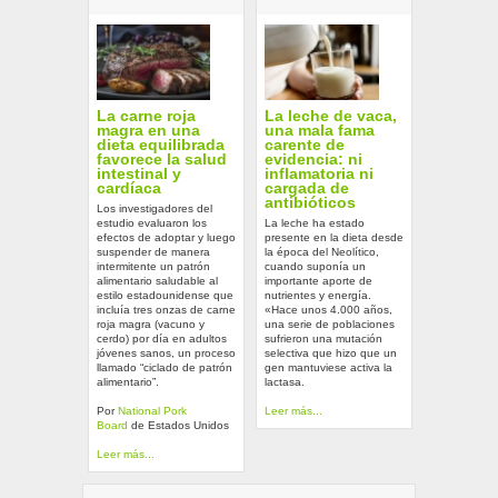
La carne roja
La leche de vaca,
magra en una
una mala fama
dieta equilibrada
carente de
favorece la salud
evidencia: ni
intestinal y
inflamatoria ni
cardíaca
cargada de
antibióticos
Los investigadores del
estudio evaluaron los
La leche ha estado
efectos de adoptar y luego
presente en la dieta desde
suspender de manera
la época del Neolítico,
intermitente un patrón
cuando suponía un
alimentario saludable al
importante aporte de
estilo estadounidense que
nutrientes y energía.
incluía tres onzas de carne
«Hace unos 4.000 años,
roja magra (vacuno y
una serie de poblaciones
cerdo) por día en adultos
sufrieron una mutación
jóvenes sanos, un proceso
selectiva que hizo que un
llamado “ciclado de patrón
gen mantuviese activa la
alimentario”.
lactasa.
Por
National Pork
Leer más...
Board
de Estados Unidos
Leer más...