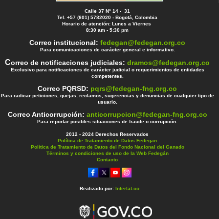
Calle 37 Nº 14 - 31
Tel. +57 (601) 5782020 - Bogotá, Colombia
Horario de atención: Lunes a Viernes
8:30 am - 5:30 pm
Correo institucional:
fedegan@fedegan.org.co
Para comunicaciones de carácter general e informativo.
C
orreo de notificaciones judiciales:
dramos@fedegan.org.co
Exclusivo para notificaciones de carácter judicial o requerimientos de entidades
competentes.
Correo PQRSD:
pqrs@fedegan-fng.org.co
Para radicar peticiones, quejas, reclamos, sugerencias y denuncias de cualquier tipo de
usuario.
Correo Anticorrupción:
anticorrupcion@fedegan-fng.org.co
Para reportar posibles situaciones de fraude o corrupción.
2012 - 2024 Derechos Reservados
Política de Tratamiento de Datos Fedegan
Política de Tratamiento de Datos del Fondo Nacional del Ganado
Términos y condiciones de uso de la Web Fedegán
Contacto
Realizado por:
Interlat.co