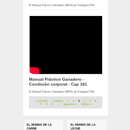
El Manual Práctico Ganadero (MPG) de Fedegan-FNG
Manual Práctico Ganadero -
Condición corporal - Cap 161
El Manual Práctico Ganadero (MPG) de Fedegan-FNG
Páginas
« primera
‹ anterior
1
2
3
4
5
6
7
8
9
…
siguiente ›
última »
EL MUNDO DE LA
EL MUNDO DE LA
CARNE
LECHE