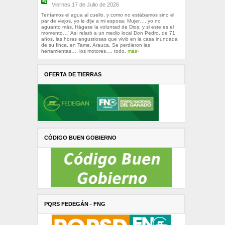
Viernes 17 de Julio de 2026
Teníamos el agua al cuello, y como no estábamos sino el
par de viejos, yo le dije a mi esposa: Mujer…, yo no
aguanto más. Hágase la voluntad de Dios, y si este es el
momento…” Así relató a un medio local Don Pedro, de 71
años, las horas angustiosas que vivió en la casa inundada
de su finca, en Tame, Arauca. Se perdieron las
herramientas…, los motores…, todo.
más›
OFERTA DE TIERRAS
CÓDIGO BUEN GOBIERNO
PQRS FEDEGÁN - FNG