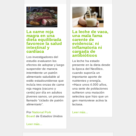
La carne roja
La leche de vaca,
magra en una
una mala fama
dieta equilibrada
carente de
favorece la salud
evidencia: ni
intestinal y
inflamatoria ni
cardíaca
cargada de
antibióticos
Los investigadores del
estudio evaluaron los
La leche ha estado
efectos de adoptar y luego
presente en la dieta desde
suspender de manera
la época del Neolítico,
intermitente un patrón
cuando suponía un
alimentario saludable al
importante aporte de
estilo estadounidense que
nutrientes y energía.
incluía tres onzas de carne
«Hace unos 4.000 años,
roja magra (vacuno y
una serie de poblaciones
cerdo) por día en adultos
sufrieron una mutación
jóvenes sanos, un proceso
selectiva que hizo que un
llamado “ciclado de patrón
gen mantuviese activa la
alimentario”.
lactasa.
Por
National Pork
Leer más...
Board
de Estados Unidos
Leer más...