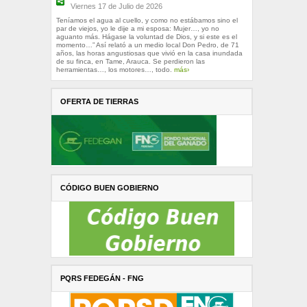
Viernes 17 de Julio de 2026
Teníamos el agua al cuello, y como no estábamos sino el
par de viejos, yo le dije a mi esposa: Mujer…, yo no
aguanto más. Hágase la voluntad de Dios, y si este es el
momento…” Así relató a un medio local Don Pedro, de 71
años, las horas angustiosas que vivió en la casa inundada
de su finca, en Tame, Arauca. Se perdieron las
herramientas…, los motores…, todo.
más›
OFERTA DE TIERRAS
CÓDIGO BUEN GOBIERNO
PQRS FEDEGÁN - FNG