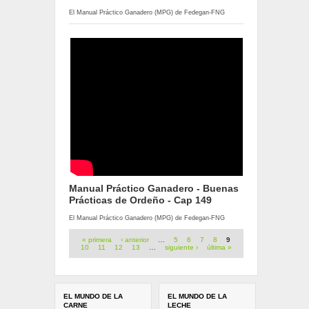
El Manual Práctico Ganadero (MPG) de Fedegan-FNG
Manual Práctico Ganadero - Buenas
Prácticas de Ordeño - Cap 149
El Manual Práctico Ganadero (MPG) de Fedegan-FNG
Páginas
« primera
‹ anterior
…
5
6
7
8
9
10
11
12
13
…
siguiente ›
última »
EL MUNDO DE LA
EL MUNDO DE LA
CARNE
LECHE