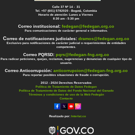
Calle 37 Nº 14 - 31
Tel. +57 (601) 5782020 - Bogotá, Colombia
Horario de atención: Lunes a Viernes
8:30 am - 5:30 pm
Correo institucional:
fedegan@fedegan.org.co
Para comunicaciones de carácter general e informativo.
C
orreo de notificaciones judiciales:
dramos@fedegan.org.co
Exclusivo para notificaciones de carácter judicial o requerimientos de entidades
competentes.
Correo PQRSD:
pqrs@fedegan-fng.org.co
Para radicar peticiones, quejas, reclamos, sugerencias y denuncias de cualquier tipo de
usuario.
Correo Anticorrupción:
anticorrupcion@fedegan-fng.org.co
Para reportar posibles situaciones de fraude o corrupción.
2012 - 2024 Derechos Reservados
Política de Tratamiento de Datos Fedegan
Política de Tratamiento de Datos del Fondo Nacional del Ganado
Términos y condiciones de uso de la Web Fedegán
Contacto
Realizado por:
Interlat.co