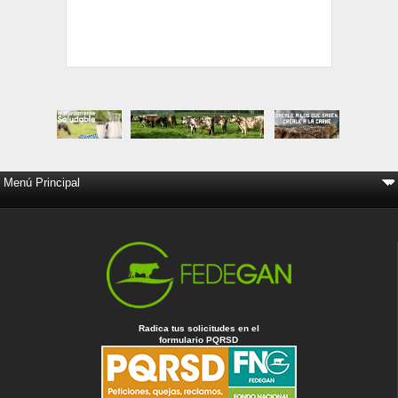
Radica tus solicitudes en el
formulario PQRSD