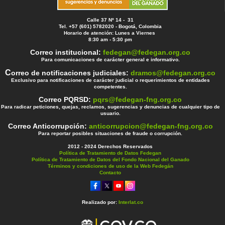
Calle 37 Nº 14 - 31
Tel. +57 (601) 5782020 - Bogotá, Colombia
Horario de atención: Lunes a Viernes
8:30 am - 5:30 pm
Correo institucional:
fedegan@fedegan.org.co
Para comunicaciones de carácter general e informativo.
C
orreo de notificaciones judiciales:
dramos@fedegan.org.co
Exclusivo para notificaciones de carácter judicial o requerimientos de entidades
competentes.
Correo PQRSD:
pqrs@fedegan-fng.org.co
Para radicar peticiones, quejas, reclamos, sugerencias y denuncias de cualquier tipo de
usuario.
Correo Anticorrupción:
anticorrupcion@fedegan-fng.org.co
Para reportar posibles situaciones de fraude o corrupción.
2012 - 2024 Derechos Reservados
Política de Tratamiento de Datos Fedegan
Política de Tratamiento de Datos del Fondo Nacional del Ganado
Términos y condiciones de uso de la Web Fedegán
Contacto
Realizado por:
Interlat.co