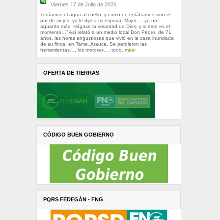
Viernes 17 de Julio de 2026
Teníamos el agua al cuello, y como no estábamos sino el
par de viejos, yo le dije a mi esposa: Mujer…, yo no
aguanto más. Hágase la voluntad de Dios, y si este es el
momento…” Así relató a un medio local Don Pedro, de 71
años, las horas angustiosas que vivió en la casa inundada
de su finca, en Tame, Arauca. Se perdieron las
herramientas…, los motores…, todo.
más›
OFERTA DE TIERRAS
CÓDIGO BUEN GOBIERNO
PQRS FEDEGÁN - FNG