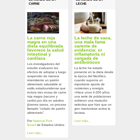
CARNE
LECHE
La carne roja
La leche de vaca,
magra en una
una mala fama
dieta equilibrada
carente de
favorece la salud
evidencia: ni
intestinal y
inflamatoria ni
cardíaca
cargada de
antibióticos
Los investigadores del
estudio evaluaron los
La leche ha estado
efectos de adoptar y luego
presente en la dieta desde
suspender de manera
la época del Neolítico,
intermitente un patrón
cuando suponía un
alimentario saludable al
importante aporte de
estilo estadounidense que
nutrientes y energía.
incluía tres onzas de carne
«Hace unos 4.000 años,
roja magra (vacuno y
una serie de poblaciones
cerdo) por día en adultos
sufrieron una mutación
jóvenes sanos, un proceso
selectiva que hizo que un
llamado “ciclado de patrón
gen mantuviese activa la
alimentario”.
lactasa.
Por
National Pork
Leer más...
Board
de Estados Unidos
Leer más...