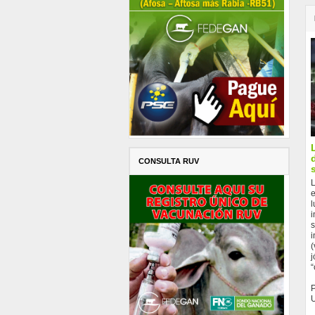
CONSULTA RUV
L
e
l
i
s
i
(
j
“