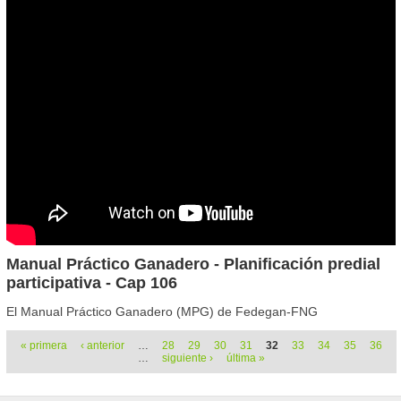
Manual Práctico Ganadero - Planificación predial
participativa - Cap 106
El Manual Práctico Ganadero (MPG) de Fedegan-FNG
Páginas
« primera
‹ anterior
…
28
29
30
31
32
33
34
35
36
…
siguiente ›
última »