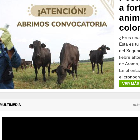
a for
anim
colo
¿Eres una
Esta es tu
del Segund
fiebre aft
de Arama,
En el enla
el cronogr
participar.
VER MÁS
MULTIMEDIA
más