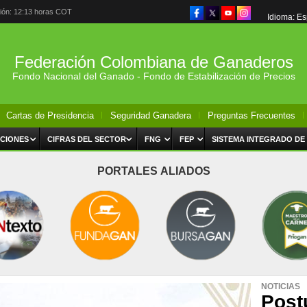
ción: 12:13 horas COT
Idioma: E
Federación Colombiana de Ganaderos
Fondo Nacional del Ganado - Fondo de Estabilización de Precios
Cartas de Presidencia
Seguridad Ganadera
Preguntas Frecuentes
CIONES
CIFRAS DEL SECTOR
FNG
FEP
SISTEMA INTEGRADO DE
PORTALES ALIADOS
NOTICIAS
Post