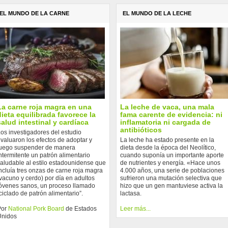
EL MUNDO DE LA CARNE
EL MUNDO DE LA LECHE
La carne roja magra en una
La leche de vaca, una mala
dieta equilibrada favorece la
fama carente de evidencia: ni
salud intestinal y cardíaca
inflamatoria ni cargada de
antibióticos
os investigadores del estudio
valuaron los efectos de adoptar y
La leche ha estado presente en la
uego suspender de manera
dieta desde la época del Neolítico,
ntermitente un patrón alimentario
cuando suponía un importante aporte
aludable al estilo estadounidense que
de nutrientes y energía. «Hace unos
ncluía tres onzas de carne roja magra
4.000 años, una serie de poblaciones
vacuno y cerdo) por día en adultos
sufrieron una mutación selectiva que
óvenes sanos, un proceso llamado
hizo que un gen mantuviese activa la
ciclado de patrón alimentario”.
lactasa.
Por
National Pork Board
de Estados
Leer más...
Unidos