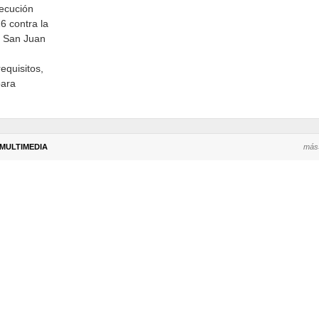
jecución
6 contra la
en San Juan
equisitos,
para
MULTIMEDIA
más