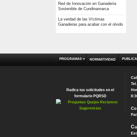
Red de Innovación en Ganadería
Sostenible de Cundinamarca
La verdad de las Víctimas
Ganaderas para acabar con el olvido
PROGRAMAS
PUBLICA
NORMATIVIDAD
Cal
Tel
Radica tus solicitudes en el
Hor
formulario PQRSD
8:3
Co
Par
C
o
Exc