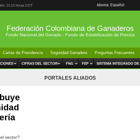
Idioma: Español
ción: 12:13 horas COT
Federación Colombiana de Ganaderos
Fondo Nacional del Ganado - Fondo de Estabilización de Precios
Cartas de Presidencia
Seguridad Ganadera
Preguntas Frecuentes
CIONES
CIFRAS DEL SECTOR
FNG
FEP
SISTEMA INTEGRADO DE
PORTALES ALIADOS
ibuye
nidad
ería
el sector?