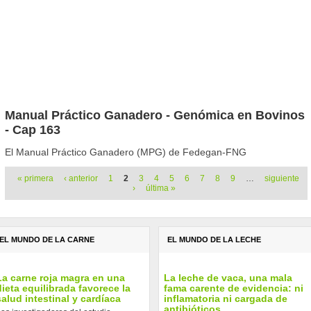
Manual Práctico Ganadero - Genómica en Bovinos
- Cap 163
El Manual Práctico Ganadero (MPG) de Fedegan-FNG
Páginas
« primera
‹ anterior
1
2
3
4
5
6
7
8
9
…
siguiente
›
última »
EL MUNDO DE LA CARNE
EL MUNDO DE LA LECHE
La carne roja magra en una
La leche de vaca, una mala
dieta equilibrada favorece la
fama carente de evidencia: ni
salud intestinal y cardíaca
inflamatoria ni cargada de
antibióticos