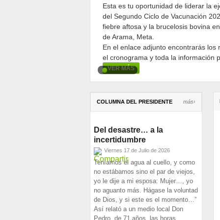
Esta es tu oportunidad de liderar la e
del Segundo Ciclo de Vacunación 202
fiebre aftosa y la brucelosis bovina 
de Arama, Meta.
En el enlace adjunto encontrarás los r
el cronograma y toda la información 
participar.
VER MÁS
COLUMNA DEL PRESIDENTE
más›
Del desastre… a la
incertidumbre
Viernes 17 de Julio de 2026
Teníamos el agua al cuello, y como
no estábamos sino el par de viejos,
yo le dije a mi esposa: Mujer…, yo
no aguanto más. Hágase la voluntad
de Dios, y si este es el momento…”
Así relató a un medio local Don
Pedro, de 71 años, las horas