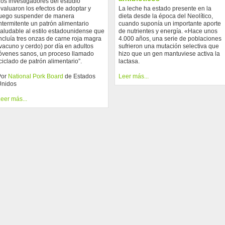
os investigadores del estudio
valuaron los efectos de adoptar y
La leche ha estado presente en la
uego suspender de manera
dieta desde la época del Neolítico,
ntermitente un patrón alimentario
cuando suponía un importante aporte
aludable al estilo estadounidense que
de nutrientes y energía. «Hace unos
ncluía tres onzas de carne roja magra
4.000 años, una serie de poblaciones
vacuno y cerdo) por día en adultos
sufrieron una mutación selectiva que
óvenes sanos, un proceso llamado
hizo que un gen mantuviese activa la
ciclado de patrón alimentario”.
lactasa.
Por
National Pork Board
de Estados
Leer más...
Unidos
eer más...