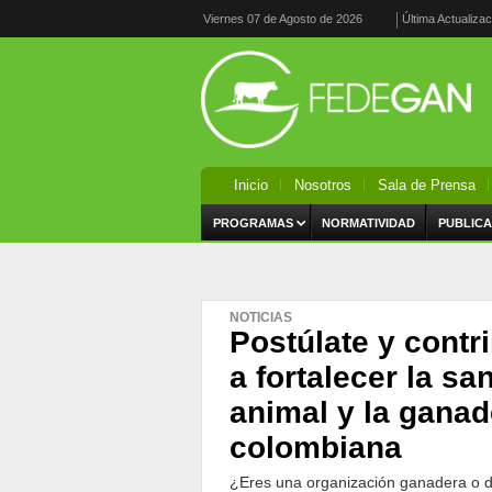
Viernes 07 de Agosto de 2026
Última Actualiza
Inicio
Nosotros
Sala de Prensa
PROGRAMAS
NORMATIVIDAD
PUBLICA
NOTICIAS
Postúlate y contr
a fortalecer la sa
animal y la ganad
colombiana
¿Eres una organización ganadera o d