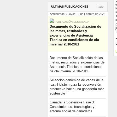
L
e
ÚLTIMAS PUBLICACIONES
más›
l
i
Actualizado: Jueves 12 de Febrero de 2026
s
i
PUBLICACIÓN DESTACADA
(
Documento de Socialización de
j
las metas, resultados y
“
experiencias de Asistencia
Técnica en condiciones de ola
invernal 2010-2011
L
Documento de Socialización de las
metas, resultados y experiencias de
Asistencia Técnica en condiciones
de ola invernal 2010-2011
Selección genómica de vacas de la
raza Holstein para la reconversión
productiva hacia una ganadería más
sostenible
Ganadería Sostenible Fase 3:
Conocimientos, tecnologías y
entorno social de ganaderos