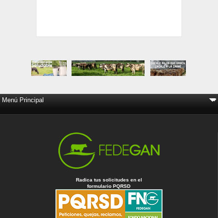
Radica tus solicitudes en el
formulario PQRSD