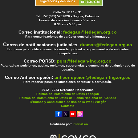
Calle 37 Nº 14 - 31
Tel. +57 (601) 5782020 - Bogotá, Colombia
Horario de atención: Lunes a Viernes
8:30 am - 5:30 pm
Correo institucional:
fedegan@fedegan.org.co
Para comunicaciones de carácter general e informativo.
C
orreo de notificaciones judiciales:
dramos@fedegan.org.co
Exclusivo para notificaciones de carácter judicial o requerimientos de entidades
competentes.
Correo PQRSD:
pqrs@fedegan-fng.org.co
Para radicar peticiones, quejas, reclamos, sugerencias y denuncias de cualquier tipo de
usuario.
Correo Anticorrupción:
anticorrupcion@fedegan-fng.org.co
Para reportar posibles situaciones de fraude o corrupción.
2012 - 2024 Derechos Reservados
Política de Tratamiento de Datos Fedegan
Política de Tratamiento de Datos del Fondo Nacional del Ganado
Términos y condiciones de uso de la Web Fedegán
Contacto
Realizado por:
Interlat.co