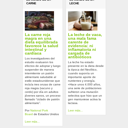
CARNE
LECHE
La carne roja
La leche de vaca,
magra en una
una mala fama
dieta equilibrada
carente de
favorece la salud
evidencia: ni
intestinal y
inflamatoria ni
cardíaca
cargada de
antibióticos
Los investigadores del
estudio evaluaron los
La leche ha estado
efectos de adoptar y luego
presente en la dieta desde
suspender de manera
la época del Neolítico,
intermitente un patrón
cuando suponía un
alimentario saludable al
importante aporte de
estilo estadounidense que
nutrientes y energía.
incluía tres onzas de carne
«Hace unos 4.000 años,
roja magra (vacuno y
una serie de poblaciones
cerdo) por día en adultos
sufrieron una mutación
jóvenes sanos, un proceso
selectiva que hizo que un
llamado “ciclado de patrón
gen mantuviese activa la
alimentario”.
lactasa.
Por
National Pork
Leer más...
Board
de Estados Unidos
Leer más...