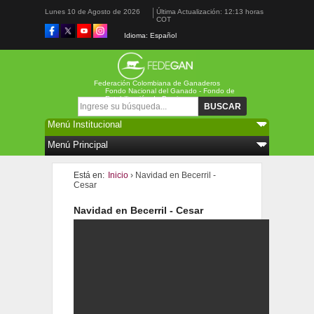
Lunes 10 de Agosto de 2026
Última Actualización: 12:13 horas
COT
Idioma: Español
Federación Colombiana de Ganaderos
Fondo Nacional del Ganado - Fondo de
Estabilización de Precios
Formulario de búsqueda
Buscar
Está en:
Inicio
› Navidad en Becerril -
Cesar
Navidad en Becerril - Cesar