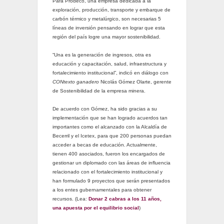
Para Prodeco, una empresa dedicada a la
exploración, producción, transporte y embarque de
carbón térmico y metalúrgico, son necesarias 5
líneas de inversión pensando en lograr que esta
región del país logre una mayor sostenibilidad.
“Una es la generación de ingresos, otra es
educación y capacitación, salud, infraestructura y
fortalecimiento institucional”, indicó en diálogo con
CONtexto ganadero
Nicolás Gómez Olarte, gerente
de Sostenibilidad de la empresa minera.
De acuerdo con Gómez, ha sido gracias a su
implementación que se han logrado acuerdos tan
importantes como el alcanzado con la Alcaldía de
Becerril y el Icetex, para que 200 personas puedan
acceder a becas de educación. Actualmente,
tienen 400 asociados, fueron los encargados de
gestionar un diplomado con las áreas de influencia
relacionado con el fortalecimiento institucional y
han formulado 9 proyectos que serán presentados
a los entes gubernamentales para obtener
recursos. (Lea:
Donar 2 cabras a los 11 años,
una apuesta por el equilibrio social
)