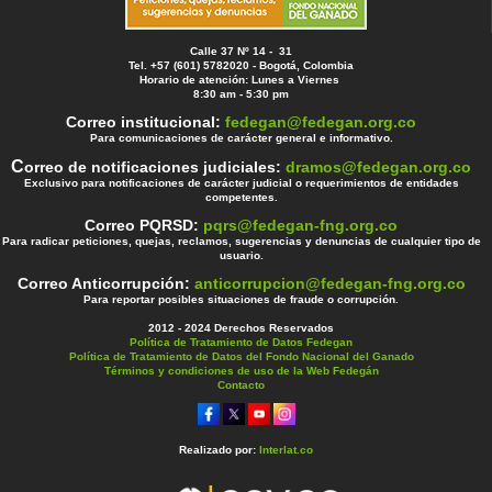
Calle 37 Nº 14 - 31
Tel. +57 (601) 5782020 - Bogotá, Colombia
Horario de atención: Lunes a Viernes
8:30 am - 5:30 pm
Correo institucional:
fedegan@fedegan.org.co
Para comunicaciones de carácter general e informativo.
C
orreo de notificaciones judiciales:
dramos@fedegan.org.co
Exclusivo para notificaciones de carácter judicial o requerimientos de entidades
competentes.
Correo PQRSD:
pqrs@fedegan-fng.org.co
Para radicar peticiones, quejas, reclamos, sugerencias y denuncias de cualquier tipo de
usuario.
Correo Anticorrupción:
anticorrupcion@fedegan-fng.org.co
Para reportar posibles situaciones de fraude o corrupción.
2012 - 2024 Derechos Reservados
Política de Tratamiento de Datos Fedegan
Política de Tratamiento de Datos del Fondo Nacional del Ganado
Términos y condiciones de uso de la Web Fedegán
Contacto
Realizado por:
Interlat.co