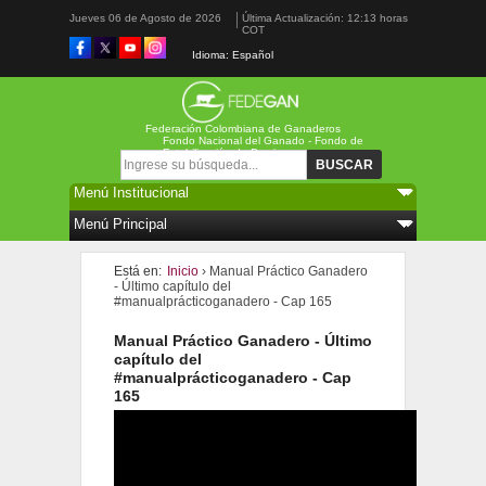
Jueves 06 de Agosto de 2026
Última Actualización: 12:13 horas
COT
Idioma: Español
Federación Colombiana de Ganaderos
Fondo Nacional del Ganado - Fondo de
Estabilización de Precios
Formulario de búsqueda
Buscar
Está en:
Inicio
› Manual Práctico Ganadero
- Último capítulo del
#manualprácticoganadero - Cap 165
Manual Práctico Ganadero - Último
capítulo del
#manualprácticoganadero - Cap
165