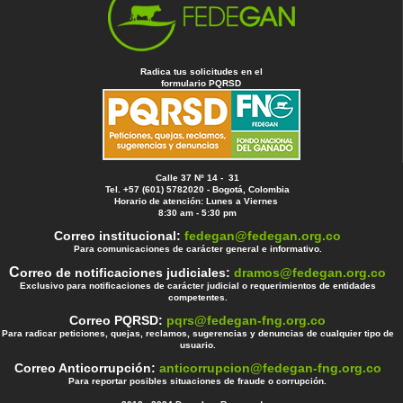
Radica tus solicitudes en el
formulario PQRSD
Calle 37 Nº 14 - 31
Tel. +57 (601) 5782020 - Bogotá, Colombia
Horario de atención: Lunes a Viernes
8:30 am - 5:30 pm
Correo institucional:
fedegan@fedegan.org.co
Para comunicaciones de carácter general e informativo.
C
orreo de notificaciones judiciales:
dramos@fedegan.org.co
Exclusivo para notificaciones de carácter judicial o requerimientos de entidades
competentes.
Correo PQRSD:
pqrs@fedegan-fng.org.co
Para radicar peticiones, quejas, reclamos, sugerencias y denuncias de cualquier tipo de
usuario.
Correo Anticorrupción:
anticorrupcion@fedegan-fng.org.co
Para reportar posibles situaciones de fraude o corrupción.