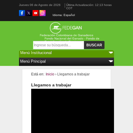
Jueves 06 de Agosto de 2026
Última Actualización: 12:13 horas
COT
Idioma: Español
Federación Colombiana de Ganaderos
Fondo Nacional del Ganado - Fondo de
Estabilización de Precios
Formulario de búsqueda
Buscar
Está en:
Inicio
› Llegamos a trabajar
Llegamos a trabajar