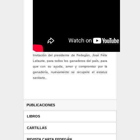
Invitación del presidente de Fedegán, José Félix
Lafaurie, para todos los ganaderos del país, para
que con su ayuda, amor y compromiso por la
ganadería, nuevamente se recupere el estatus
sanitario.
PUBLICACIONES
LIBROS
CARTILLAS
REVISTA CARTA FEDEGÁN