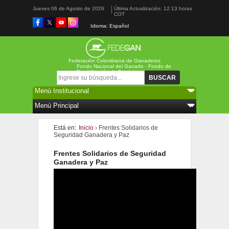
Jueves 06 de Agosto de 2026
Última Actualización: 12:13 horas
COT
Idioma: Español
Federación Colombiana de Ganaderos
Fondo Nacional del Ganado - Fondo de
Estabilización de Precios
Formulario de búsqueda
Buscar
Está en:
Inicio
› Frentes Solidarios de
Seguridad Ganadera y Paz
Frentes Solidarios de Seguridad
Ganadera y Paz