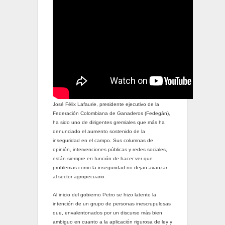
José Félix Lafaurie, presidente ejecutivo de la
Federación Colombiana de Ganaderos (Fedegán),
ha sido uno de dirigentes gremiales que más ha
denunciado el aumento sostenido de la
inseguridad en el campo. Sus columnas de
opinión, intervenciones públicas y redes sociales,
están siempre en función de hacer ver que
problemas como la inseguridad no dejan avanzar
al sector agropecuario.
Al inicio del gobierno Petro se hizo latente la
intención de un grupo de personas inescrupulosas
que, envalentonados por un discurso más bien
ambiguo en cuanto a la aplicación rigurosa de ley y