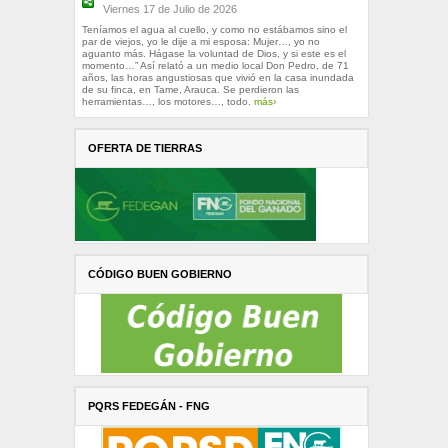
Viernes 17 de Julio de 2026
Teníamos el agua al cuello, y como no estábamos sino el
par de viejos, yo le dije a mi esposa: Mujer…, yo no
aguanto más. Hágase la voluntad de Dios, y si este es el
momento…” Así relató a un medio local Don Pedro, de 71
años, las horas angustiosas que vivió en la casa inundada
de su finca, en Tame, Arauca. Se perdieron las
herramientas…, los motores…, todo.
más›
OFERTA DE TIERRAS
CÓDIGO BUEN GOBIERNO
PQRS FEDEGÁN - FNG