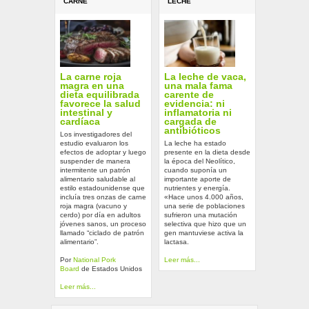
CARNE
LECHE
La carne roja
La leche de vaca,
magra en una
una mala fama
dieta equilibrada
carente de
favorece la salud
evidencia: ni
intestinal y
inflamatoria ni
cardíaca
cargada de
antibióticos
Los investigadores del
estudio evaluaron los
La leche ha estado
efectos de adoptar y luego
presente en la dieta desde
suspender de manera
la época del Neolítico,
intermitente un patrón
cuando suponía un
alimentario saludable al
importante aporte de
estilo estadounidense que
nutrientes y energía.
incluía tres onzas de carne
«Hace unos 4.000 años,
roja magra (vacuno y
una serie de poblaciones
cerdo) por día en adultos
sufrieron una mutación
jóvenes sanos, un proceso
selectiva que hizo que un
llamado “ciclado de patrón
gen mantuviese activa la
alimentario”.
lactasa.
Por
National Pork
Leer más...
Board
de Estados Unidos
Leer más...