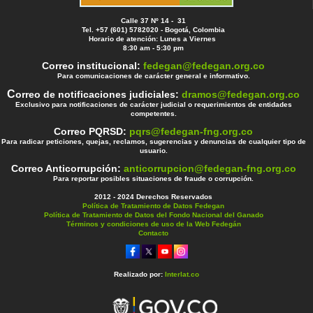
Calle 37 Nº 14 - 31
Tel. +57 (601) 5782020 - Bogotá, Colombia
Horario de atención: Lunes a Viernes
8:30 am - 5:30 pm
Correo institucional:
fedegan@fedegan.org.co
Para comunicaciones de carácter general e informativo.
C
orreo de notificaciones judiciales:
dramos@fedegan.org.co
Exclusivo para notificaciones de carácter judicial o requerimientos de entidades
competentes.
Correo PQRSD:
pqrs@fedegan-fng.org.co
Para radicar peticiones, quejas, reclamos, sugerencias y denuncias de cualquier tipo de
usuario.
Correo Anticorrupción:
anticorrupcion@fedegan-fng.org.co
Para reportar posibles situaciones de fraude o corrupción.
2012 - 2024 Derechos Reservados
Política de Tratamiento de Datos Fedegan
Política de Tratamiento de Datos del Fondo Nacional del Ganado
Términos y condiciones de uso de la Web Fedegán
Contacto
Realizado por:
Interlat.co