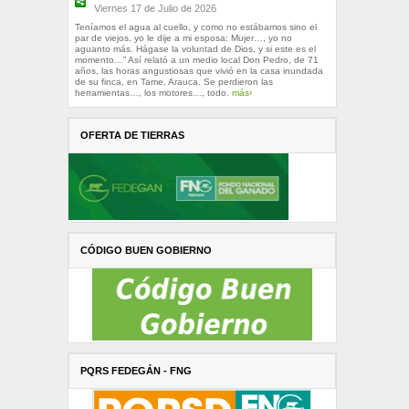
Viernes 17 de Julio de 2026
Teníamos el agua al cuello, y como no estábamos sino el
par de viejos, yo le dije a mi esposa: Mujer…, yo no
aguanto más. Hágase la voluntad de Dios, y si este es el
momento…” Así relató a un medio local Don Pedro, de 71
años, las horas angustiosas que vivió en la casa inundada
de su finca, en Tame, Arauca. Se perdieron las
herramientas…, los motores…, todo.
más›
OFERTA DE TIERRAS
CÓDIGO BUEN GOBIERNO
PQRS FEDEGÁN - FNG