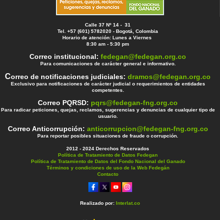
Calle 37 Nº 14 - 31
Tel. +57 (601) 5782020 - Bogotá, Colombia
Horario de atención: Lunes a Viernes
8:30 am - 5:30 pm
Correo institucional:
fedegan@fedegan.org.co
Para comunicaciones de carácter general e informativo.
C
orreo de notificaciones judiciales:
dramos@fedegan.org.co
Exclusivo para notificaciones de carácter judicial o requerimientos de entidades
competentes.
Correo PQRSD:
pqrs@fedegan-fng.org.co
Para radicar peticiones, quejas, reclamos, sugerencias y denuncias de cualquier tipo de
usuario.
Correo Anticorrupción:
anticorrupcion@fedegan-fng.org.co
Para reportar posibles situaciones de fraude o corrupción.
2012 - 2024 Derechos Reservados
Política de Tratamiento de Datos Fedegan
Política de Tratamiento de Datos del Fondo Nacional del Ganado
Términos y condiciones de uso de la Web Fedegán
Contacto
Realizado por:
Interlat.co