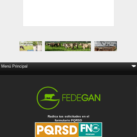
Radica tus solicitudes en el
formulario PQRSD