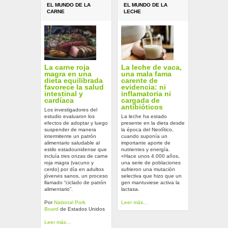
EL MUNDO DE LA
EL MUNDO DE LA
CARNE
LECHE
La carne roja
La leche de vaca,
magra en una
una mala fama
dieta equilibrada
carente de
favorece la salud
evidencia: ni
intestinal y
inflamatoria ni
cardíaca
cargada de
antibióticos
Los investigadores del
estudio evaluaron los
La leche ha estado
efectos de adoptar y luego
presente en la dieta desde
suspender de manera
la época del Neolítico,
intermitente un patrón
cuando suponía un
alimentario saludable al
importante aporte de
estilo estadounidense que
nutrientes y energía.
incluía tres onzas de carne
«Hace unos 4.000 años,
roja magra (vacuno y
una serie de poblaciones
cerdo) por día en adultos
sufrieron una mutación
jóvenes sanos, un proceso
selectiva que hizo que un
llamado “ciclado de patrón
gen mantuviese activa la
alimentario”.
lactasa.
Por
National Pork
Leer más...
Board
de Estados Unidos
Leer más...