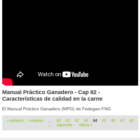
Manual Práctico Ganadero - Cap 82 -
Características de calidad en la carne
El Manual Práctico Ganadero (MPG) de Fedegan-FNG
Páginas
« primera
‹ anterior
…
40
41
42
43
44
45
46
47
48
…
siguiente ›
última »