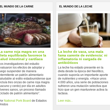
EL MUNDO DE LA CARNE
EL MUNDO DE LA LECHE
La carne roja magra en una
La leche de vaca, una mala
dieta equilibrada favorece la
fama carente de evidencia: ni
salud intestinal y cardíaca
inflamatoria ni cargada de
antibióticos
os investigadores del estudio
valuaron los efectos de adoptar y
La leche ha estado presente en la
uego suspender de manera
dieta desde la época del Neolítico,
ntermitente un patrón alimentario
cuando suponía un importante aporte
aludable al estilo estadounidense que
de nutrientes y energía. «Hace unos
ncluía tres onzas de carne roja magra
4.000 años, una serie de poblaciones
vacuno y cerdo) por día en adultos
sufrieron una mutación selectiva que
óvenes sanos, un proceso llamado
hizo que un gen mantuviese activa la
ciclado de patrón alimentario”.
lactasa.
Por
National Pork Board
de Estados
Leer más...
Unidos