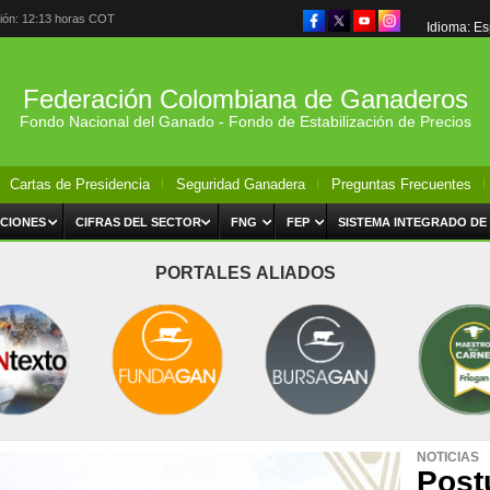
ción: 12:13 horas COT
Idioma: E
Federación Colombiana de Ganaderos
Fondo Nacional del Ganado - Fondo de Estabilización de Precios
Cartas de Presidencia
Seguridad Ganadera
Preguntas Frecuentes
CIONES
CIFRAS DEL SECTOR
FNG
FEP
SISTEMA INTEGRADO DE
PORTALES ALIADOS
NOTICIAS
Post