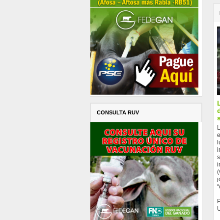
CONSULTA RUV
L
e
l
i
s
i
(
j
“