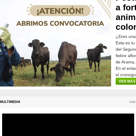
a for
anim
colo
¿Eres una
Esta es tu
del Segund
fiebre aft
de Arama,
En el enla
el cronogr
participar.
VER MÁS
MULTIMEDIA
más