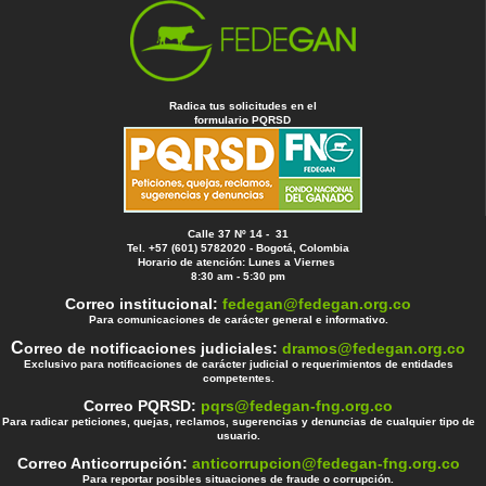
Radica tus solicitudes en el
formulario PQRSD
Calle 37 Nº 14 - 31
Tel. +57 (601) 5782020 - Bogotá, Colombia
Horario de atención: Lunes a Viernes
8:30 am - 5:30 pm
Correo institucional:
fedegan@fedegan.org.co
Para comunicaciones de carácter general e informativo.
C
orreo de notificaciones judiciales:
dramos@fedegan.org.co
Exclusivo para notificaciones de carácter judicial o requerimientos de entidades
competentes.
Correo PQRSD:
pqrs@fedegan-fng.org.co
Para radicar peticiones, quejas, reclamos, sugerencias y denuncias de cualquier tipo de
usuario.
Correo Anticorrupción:
anticorrupcion@fedegan-fng.org.co
Para reportar posibles situaciones de fraude o corrupción.