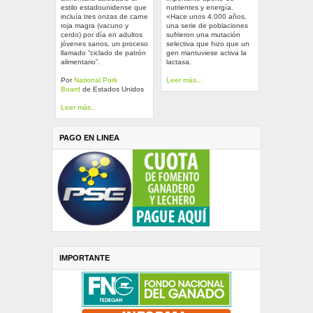
estilo estadounidense que
nutrientes y energía.
incluía tres onzas de carne
«Hace unos 4.000 años,
roja magra (vacuno y
una serie de poblaciones
cerdo) por día en adultos
sufrieron una mutación
jóvenes sanos, un proceso
selectiva que hizo que un
llamado “ciclado de patrón
gen mantuviese activa la
alimentario”.
lactasa.
Por
National Pork
Leer más...
Board
de Estados Unidos
Leer más...
PAGO EN LINEA
IMPORTANTE