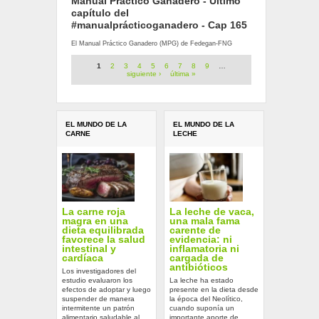
Manual Práctico Ganadero - Último
capítulo del
#manualprácticoganadero - Cap 165
El Manual Práctico Ganadero (MPG) de Fedegan-FNG
Páginas
1
2
3
4
5
6
7
8
9
…
siguiente ›
última »
EL MUNDO DE LA
EL MUNDO DE LA
CARNE
LECHE
La carne roja
La leche de vaca,
magra en una
una mala fama
dieta equilibrada
carente de
favorece la salud
evidencia: ni
intestinal y
inflamatoria ni
cardíaca
cargada de
antibióticos
Los investigadores del
estudio evaluaron los
La leche ha estado
efectos de adoptar y luego
presente en la dieta desde
suspender de manera
la época del Neolítico,
intermitente un patrón
cuando suponía un
alimentario saludable al
importante aporte de