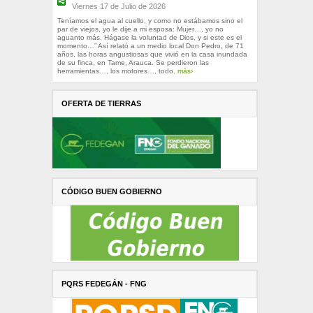
Viernes 17 de Julio de 2026
Teníamos el agua al cuello, y como no estábamos sino el
par de viejos, yo le dije a mi esposa: Mujer…, yo no
aguanto más. Hágase la voluntad de Dios, y si este es el
momento…” Así relató a un medio local Don Pedro, de 71
años, las horas angustiosas que vivió en la casa inundada
de su finca, en Tame, Arauca. Se perdieron las
herramientas…, los motores…, todo.
más›
OFERTA DE TIERRAS
CÓDIGO BUEN GOBIERNO
PQRS FEDEGÁN - FNG