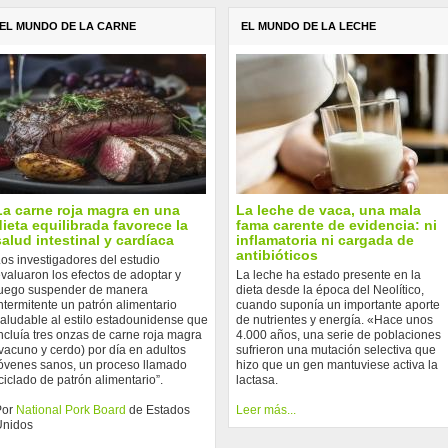
EL MUNDO DE LA CARNE
EL MUNDO DE LA LECHE
La carne roja magra en una
La leche de vaca, una mala
dieta equilibrada favorece la
fama carente de evidencia: ni
salud intestinal y cardíaca
inflamatoria ni cargada de
antibióticos
os investigadores del estudio
valuaron los efectos de adoptar y
La leche ha estado presente en la
uego suspender de manera
dieta desde la época del Neolítico,
ntermitente un patrón alimentario
cuando suponía un importante aporte
aludable al estilo estadounidense que
de nutrientes y energía. «Hace unos
ncluía tres onzas de carne roja magra
4.000 años, una serie de poblaciones
vacuno y cerdo) por día en adultos
sufrieron una mutación selectiva que
óvenes sanos, un proceso llamado
hizo que un gen mantuviese activa la
ciclado de patrón alimentario”.
lactasa.
Por
National Pork Board
de Estados
Leer más...
Unidos