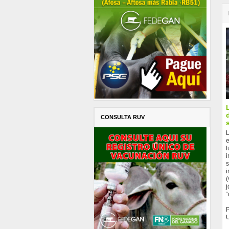
CONSULTA RUV
L
e
l
i
s
i
(
j
“