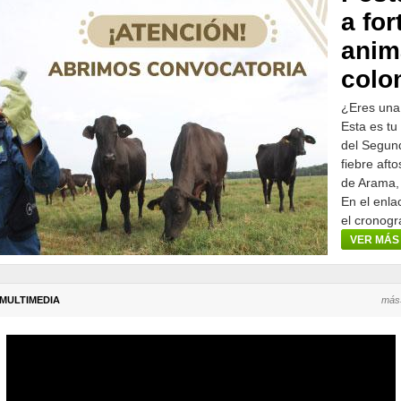
a for
anim
colo
¿Eres una
Esta es tu
del Segund
fiebre aft
de Arama,
En el enla
el cronogr
participar.
VER MÁS
MULTIMEDIA
más