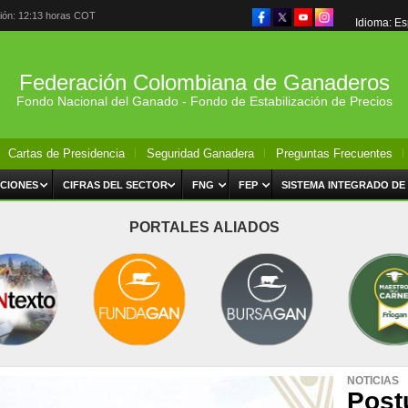
ción: 12:13 horas COT
Idioma: E
Federación Colombiana de Ganaderos
Fondo Nacional del Ganado - Fondo de Estabilización de Precios
Cartas de Presidencia
Seguridad Ganadera
Preguntas Frecuentes
CIONES
CIFRAS DEL SECTOR
FNG
FEP
SISTEMA INTEGRADO DE
PORTALES ALIADOS
NOTICIAS
Post