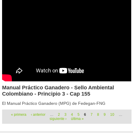
Manual Práctico Ganadero - Sello Ambiental
Colombiano - Principio 3 - Cap 155
El Manual Práctico Ganadero (MPG) de Fedegan-FNG
Páginas
« primera
‹ anterior
…
2
3
4
5
6
7
8
9
10
…
siguiente ›
última »