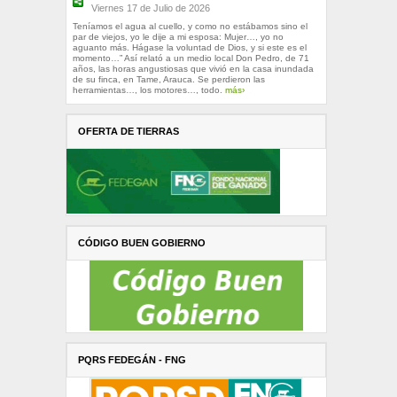
Viernes 17 de Julio de 2026
Teníamos el agua al cuello, y como no estábamos sino el
par de viejos, yo le dije a mi esposa: Mujer…, yo no
aguanto más. Hágase la voluntad de Dios, y si este es el
momento…” Así relató a un medio local Don Pedro, de 71
años, las horas angustiosas que vivió en la casa inundada
de su finca, en Tame, Arauca. Se perdieron las
herramientas…, los motores…, todo.
más›
OFERTA DE TIERRAS
CÓDIGO BUEN GOBIERNO
PQRS FEDEGÁN - FNG