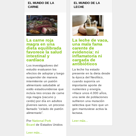
EL MUNDO DE LA
EL MUNDO DE LA
CARNE
LECHE
La carne roja
La leche de vaca,
magra en una
una mala fama
dieta equilibrada
carente de
favorece la salud
evidencia: ni
intestinal y
inflamatoria ni
cardíaca
cargada de
antibióticos
Los investigadores del
estudio evaluaron los
La leche ha estado
efectos de adoptar y luego
presente en la dieta desde
suspender de manera
la época del Neolítico,
intermitente un patrón
cuando suponía un
alimentario saludable al
importante aporte de
estilo estadounidense que
nutrientes y energía.
incluía tres onzas de carne
«Hace unos 4.000 años,
roja magra (vacuno y
una serie de poblaciones
cerdo) por día en adultos
sufrieron una mutación
jóvenes sanos, un proceso
selectiva que hizo que un
llamado “ciclado de patrón
gen mantuviese activa la
alimentario”.
lactasa.
Por
National Pork
Leer más...
Board
de Estados Unidos
Leer más...