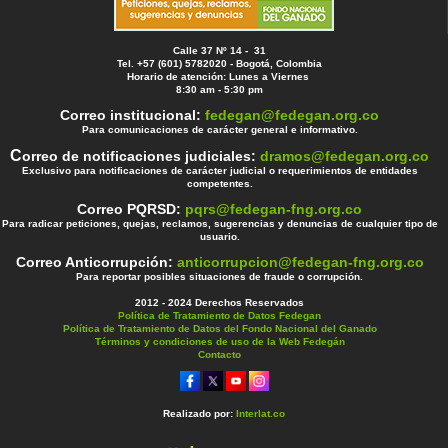
Calle 37 Nº 14 - 31
Tel. +57 (601) 5782020 - Bogotá, Colombia
Horario de atención: Lunes a Viernes
8:30 am - 5:30 pm
Correo institucional:
fedegan@fedegan.org.co
Para comunicaciones de carácter general e informativo.
C
orreo de notificaciones judiciales:
dramos@fedegan.org.co
Exclusivo para notificaciones de carácter judicial o requerimientos de entidades
competentes.
Correo PQRSD:
pqrs@fedegan-fng.org.co
Para radicar peticiones, quejas, reclamos, sugerencias y denuncias de cualquier tipo de
usuario.
Correo Anticorrupción:
anticorrupcion@fedegan-fng.org.co
Para reportar posibles situaciones de fraude o corrupción.
2012 - 2024 Derechos Reservados
Política de Tratamiento de Datos Fedegan
Política de Tratamiento de Datos del Fondo Nacional del Ganado
Términos y condiciones de uso de la Web Fedegán
Contacto
Realizado por:
Interlat.co