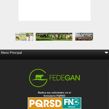
Radica tus solicitudes en el
formulario PQRSD