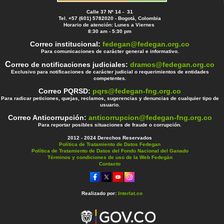
Calle 37 Nº 14 - 31
Tel. +57 (601) 5782020 - Bogotá, Colombia
Horario de atención: Lunes a Viernes
8:30 am - 5:30 pm
Correo institucional:
fedegan@fedegan.org.co
Para comunicaciones de carácter general e informativo.
C
orreo de notificaciones judiciales:
dramos@fedegan.org.co
Exclusivo para notificaciones de carácter judicial o requerimientos de entidades
competentes.
Correo PQRSD:
pqrs@fedegan-fng.org.co
Para radicar peticiones, quejas, reclamos, sugerencias y denuncias de cualquier tipo de
usuario.
Correo Anticorrupción:
anticorrupcion@fedegan-fng.org.co
Para reportar posibles situaciones de fraude o corrupción.
2012 - 2024 Derechos Reservados
Política de Tratamiento de Datos Fedegan
Política de Tratamiento de Datos del Fondo Nacional del Ganado
Términos y condiciones de uso de la Web Fedegán
Contacto
Realizado por:
Interlat.co