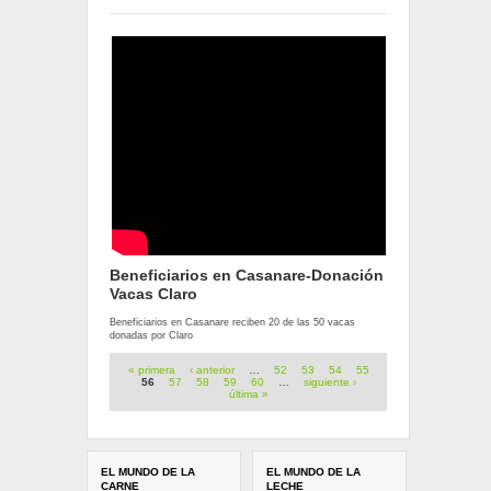
Beneficiarios en Casanare-Donación
Vacas Claro
Beneficiarios en Casanare reciben 20 de las 50 vacas
donadas por Claro
Páginas
« primera
‹ anterior
…
52
53
54
55
56
57
58
59
60
…
siguiente ›
última »
EL MUNDO DE LA
EL MUNDO DE LA
CARNE
LECHE