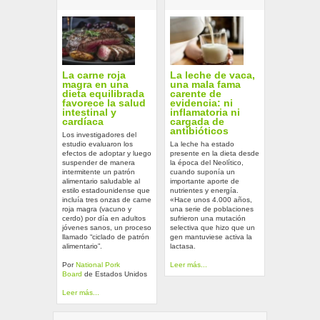
La carne roja
La leche de vaca,
magra en una
una mala fama
dieta equilibrada
carente de
favorece la salud
evidencia: ni
intestinal y
inflamatoria ni
cardíaca
cargada de
antibióticos
Los investigadores del
estudio evaluaron los
La leche ha estado
efectos de adoptar y luego
presente en la dieta desde
suspender de manera
la época del Neolítico,
intermitente un patrón
cuando suponía un
alimentario saludable al
importante aporte de
estilo estadounidense que
nutrientes y energía.
incluía tres onzas de carne
«Hace unos 4.000 años,
roja magra (vacuno y
una serie de poblaciones
cerdo) por día en adultos
sufrieron una mutación
jóvenes sanos, un proceso
selectiva que hizo que un
llamado “ciclado de patrón
gen mantuviese activa la
alimentario”.
lactasa.
Por
National Pork
Leer más...
Board
de Estados Unidos
Leer más...