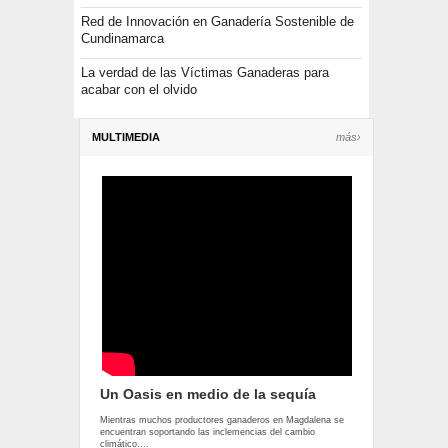
Red de Innovación en Ganadería Sostenible de
Cundinamarca
La verdad de las Víctimas Ganaderas para
acabar con el olvido
MULTIMEDIA
más›
Un Oasis en medio de la sequía
Mientras muchos productores ganaderos en Magdalena se
encuentran soportando las inclemencias del cambio
climático....