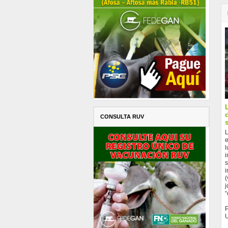
CONSULTA RUV
L
e
l
i
s
i
(
j
“