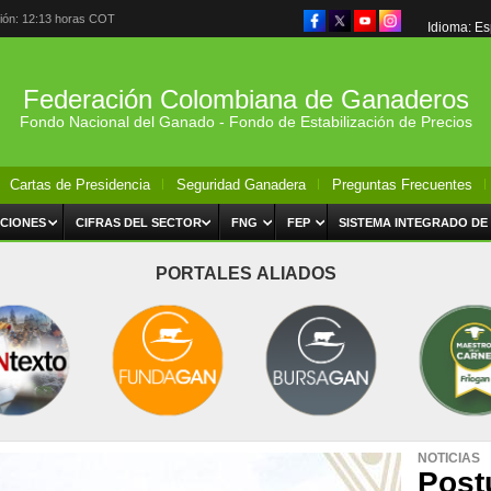
ción: 12:13 horas COT
Idioma: E
Federación Colombiana de Ganaderos
Fondo Nacional del Ganado - Fondo de Estabilización de Precios
Cartas de Presidencia
Seguridad Ganadera
Preguntas Frecuentes
CIONES
CIFRAS DEL SECTOR
FNG
FEP
SISTEMA INTEGRADO DE
PORTALES ALIADOS
NOTICIAS
Post