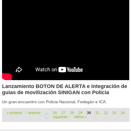
Lanzamiento BOTON DE ALERTA e integración de
guias de movilización SINIGAN con Policia
Un gran encuentro con Policia Nacional, Fedegán e ICA.
Páginas
« primera
‹ anterior
…
26
27
28
29
30
31
32
33
34
…
siguiente ›
última »