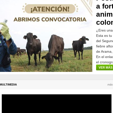
a for
anim
colo
¿Eres una
Esta es tu
del Segund
fiebre aft
de Arama,
En el enla
el cronogr
participar.
VER MÁS
MULTIMEDIA
más