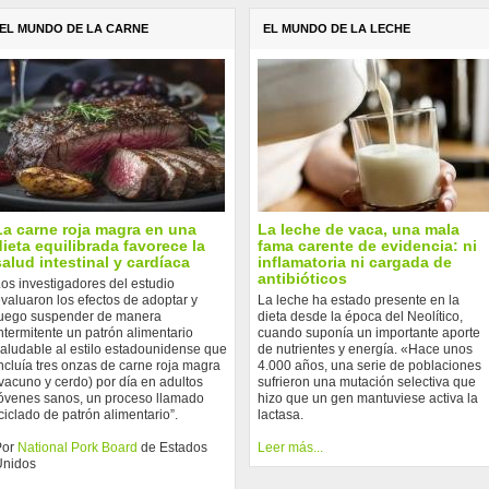
EL MUNDO DE LA CARNE
EL MUNDO DE LA LECHE
La carne roja magra en una
La leche de vaca, una mala
dieta equilibrada favorece la
fama carente de evidencia: ni
salud intestinal y cardíaca
inflamatoria ni cargada de
antibióticos
os investigadores del estudio
valuaron los efectos de adoptar y
La leche ha estado presente en la
uego suspender de manera
dieta desde la época del Neolítico,
ntermitente un patrón alimentario
cuando suponía un importante aporte
aludable al estilo estadounidense que
de nutrientes y energía. «Hace unos
ncluía tres onzas de carne roja magra
4.000 años, una serie de poblaciones
vacuno y cerdo) por día en adultos
sufrieron una mutación selectiva que
óvenes sanos, un proceso llamado
hizo que un gen mantuviese activa la
ciclado de patrón alimentario”.
lactasa.
Por
National Pork Board
de Estados
Leer más...
Unidos