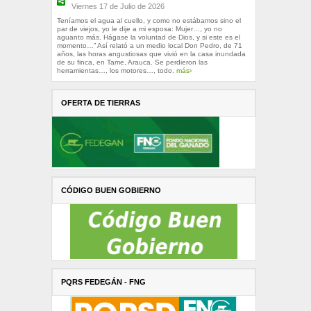
Viernes 17 de Julio de 2026
Teníamos el agua al cuello, y como no estábamos sino el
par de viejos, yo le dije a mi esposa: Mujer…, yo no
aguanto más. Hágase la voluntad de Dios, y si este es el
momento…” Así relató a un medio local Don Pedro, de 71
años, las horas angustiosas que vivió en la casa inundada
de su finca, en Tame, Arauca. Se perdieron las
herramientas…, los motores…, todo.
más›
OFERTA DE TIERRAS
CÓDIGO BUEN GOBIERNO
PQRS FEDEGÁN - FNG