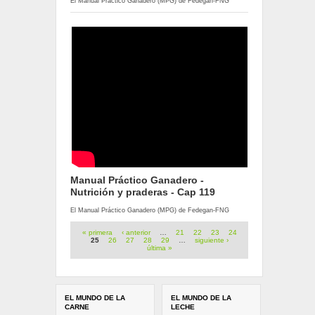
El Manual Práctico Ganadero (MPG) de Fedegan-FNG
Manual Práctico Ganadero -
Nutrición y praderas - Cap 119
El Manual Práctico Ganadero (MPG) de Fedegan-FNG
Páginas
« primera
‹ anterior
…
21
22
23
24
25
26
27
28
29
…
siguiente ›
última »
EL MUNDO DE LA
EL MUNDO DE LA
CARNE
LECHE