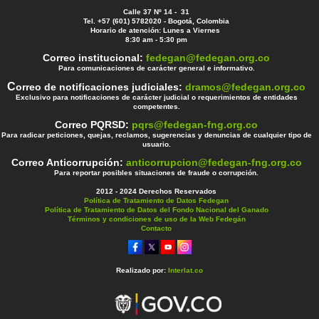
Calle 37 Nº 14 - 31
Tel. +57 (601) 5782020 - Bogotá, Colombia
Horario de atención: Lunes a Viernes
8:30 am - 5:30 pm
Correo institucional:
fedegan@fedegan.org.co
Para comunicaciones de carácter general e informativo.
C
orreo de notificaciones judiciales:
dramos@fedegan.org.co
Exclusivo para notificaciones de carácter judicial o requerimientos de entidades
competentes.
Correo PQRSD:
pqrs@fedegan-fng.org.co
Para radicar peticiones, quejas, reclamos, sugerencias y denuncias de cualquier tipo de
usuario.
Correo Anticorrupción:
anticorrupcion@fedegan-fng.org.co
Para reportar posibles situaciones de fraude o corrupción.
2012 - 2024 Derechos Reservados
Política de Tratamiento de Datos Fedegan
Política de Tratamiento de Datos del Fondo Nacional del Ganado
Términos y condiciones de uso de la Web Fedegán
Contacto
Realizado por:
Interlat.co