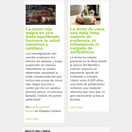
La carne roja
La leche de vaca,
magra en una
una mala fama
dieta equilibrada
carente de
favorece la salud
evidencia: ni
intestinal y
inflamatoria ni
cardíaca
cargada de
antibióticos
Los investigadores del
estudio evaluaron los
La leche ha estado
efectos de adoptar y luego
presente en la dieta desde
suspender de manera
la época del Neolítico,
intermitente un patrón
cuando suponía un
alimentario saludable al
importante aporte de
estilo estadounidense que
nutrientes y energía.
incluía tres onzas de carne
«Hace unos 4.000 años,
roja magra (vacuno y
una serie de poblaciones
cerdo) por día en adultos
sufrieron una mutación
jóvenes sanos, un proceso
selectiva que hizo que un
llamado “ciclado de patrón
gen mantuviese activa la
alimentario”.
lactasa.
Por
National Pork
Leer más...
Board
de Estados Unidos
Leer más...
PAGO EN LINEA