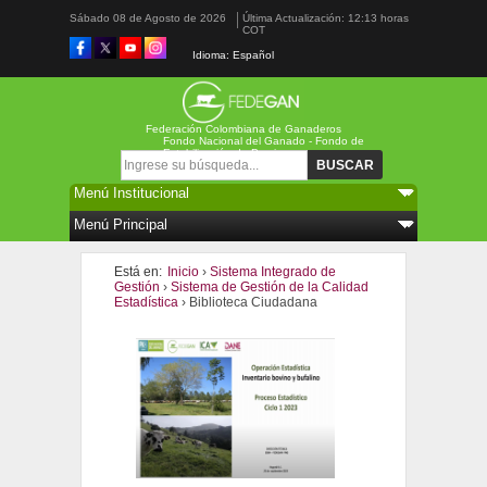
Sábado 08 de Agosto de 2026
Última Actualización: 12:13 horas
COT
Idioma: Español
Federación Colombiana de Ganaderos
Fondo Nacional del Ganado - Fondo de
Estabilización de Precios
Formulario de búsqueda
Buscar
Está en:
Inicio
›
Sistema Integrado de
Gestión
›
Sistema de Gestión de la Calidad
Estadística
› Biblioteca Ciudadana