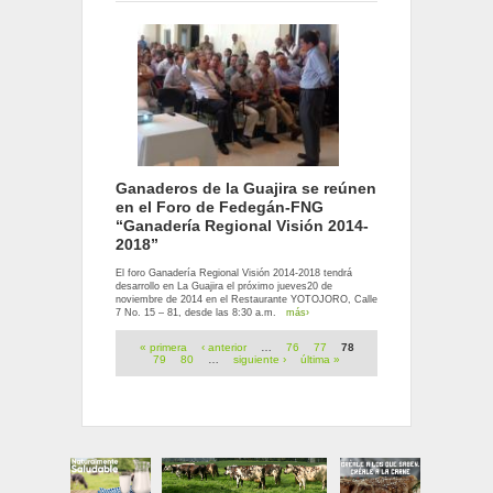
Ganaderos de la Guajira se reúnen
en el Foro de Fedegán-FNG
“Ganadería Regional Visión 2014-
2018”
El foro Ganadería Regional Visión 2014-2018 tendrá
desarrollo en La Guajira el próximo jueves20 de
noviembre de 2014 en el Restaurante YOTOJORO, Calle
7 No. 15 – 81, desde las 8:30 a.m.
más›
Páginas
« primera
‹ anterior
…
76
77
78
79
80
…
siguiente ›
última »