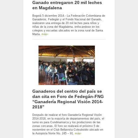
Ganado entregaron 20 mil leches
en Magdalena
Bogotá 5 diciembre 2014.- La Federación Colombiana de
Ganaderos, Fedegán y el Fondo Nacional del Ganado,
realizaron una entrega de 20 mil leches para niños y
niñas de la zona del Magdalena, enfocandose en los
colegios y escuelas ubicados en la zona rural de Santa
Marta.
más›
Ganaderos del centro del país se
dan cita en Foro de Fedegán-FNG
“Ganadería Regional Visión 2014-
2018”
Después de realizar el foro Ganadería Regional Visión
2014-2018, en la mayoría de departamentos del país, el
turno es para Cundinamarca y los productores de las
zonas cercanas. El foro se realizará el próximo 5 de
noviembre en el Club Bellavista Colsubsidio ubicado en
la Autopista Norte No. 245 – 91.
más›