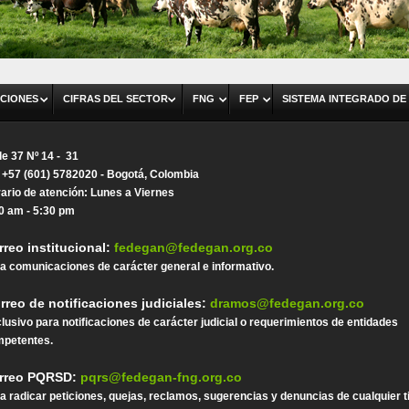
CIONES
CIFRAS DEL SECTOR
FNG
FEP
SISTEMA INTEGRADO DE
le 37 Nº 14 - 31
. +57 (601) 5782020 - Bogotá, Colombia
ario de atención: Lunes a Viernes
0 am - 5:30 pm
rreo institucional:
fedegan@fedegan.org.co
a comunicaciones de carácter general e informativo.
rreo de notificaciones judiciales:
dramos@fedegan.org.co
lusivo para notificaciones de carácter judicial o requerimientos de entidades
petentes.
rreo PQRSD:
pqrs@fedegan-fng.org.co
a radicar peticiones, quejas, reclamos, sugerencias y denuncias de cualquier t