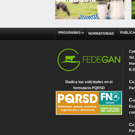
PROGRAMAS
PUBLICA
NORMATIVIDAD
Cal
Tel
Hor
8:3
Co
Radica tus solicitudes en el
formulario PQRSD
Par
C
o
Exc
com
Co
Par