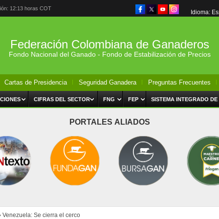
ción: 12:13 horas COT
Idioma: E
Federación Colombiana de Ganaderos
Fondo Nacional del Ganado - Fondo de Estabilización de Precios
Cartas de Presidencia
Seguridad Ganadera
Preguntas Frecuentes
CIONES
CIFRAS DEL SECTOR
FNG
FEP
SISTEMA INTEGRADO DE
PORTALES ALIADOS
›
Venezuela: Se cierra el cerco