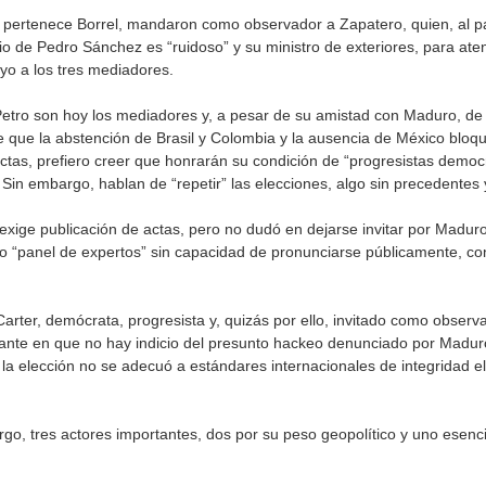
 pertenece Borrel, mandaron como observador a Zapatero, quien, al p
cio de Pedro Sánchez es “ruidoso” y su ministro de exteriores, para ate
oyo a los tres mediadores.
Petro son hoy los mediadores y, a pesar de su amistad con Maduro, d
e que la abstención de Brasil y Colombia y la ausencia de México blo
actas, prefiero creer que honrarán su condición de “progresistas democr
. Sin embargo, hablan de “repetir” las elecciones, algo sin precedentes
exige publicación de actas, pero no dudó en dejarse invitar por Madu
o “panel de expertos” sin capacidad de pronunciarse públicamente, con 
rter, demócrata, progresista y, quizás por ello, invitado como observa
 tajante en que no hay indicio del presunto hackeo denunciado por Mad
la elección no se adecuó a estándares internacionales de integridad el
argo, tres actores importantes, dos por su peso geopolítico y uno esenci