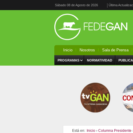
Sábado 08 de Agosto de 2026
Última Actualiza
Inicio
Nosotros
Sala de Prensa
PROGRAMAS
NORMATIVIDAD
PUBLICA
Está en:
Inicio
›
Columna Presidente