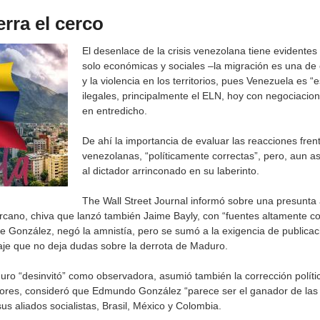
erra el cerco
El desenlace de la crisis venezolana tiene evidente
solo económicas y sociales –la migración es una de e
y la violencia en los territorios, pues Venezuela es
ilegales, principalmente el ELN, hoy con negociacio
en entredicho.
De ahí la importancia de evaluar las reacciones fren
venezolanas, “políticamente correctas”, pero, aun as
al dictador arrinconado en su laberinto.
The Wall Street Journal informó sobre una presunta 
rcano, chiva que lanzó también Jaime Bayly, con “fuentes altamente co
de González, negó la amnistía, pero se sumó a la exigencia de publicaci
aje que no deja dudas sobre la derrota de Maduro.
ro “desinvitó” como observadora, asumió también la corrección polític
iores, consideró que Edmundo González “parece ser el ganador de las
s aliados socialistas, Brasil, México y Colombia.