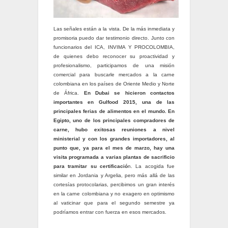
Las señales están a la vista. De la más inmediata y
promisoria puedo dar testimonio directo. Junto con
funcionarios del ICA, INVIMA Y PROCOLOMBIA,
de quienes debo reconocer su proactividad y
profesionalismo, participamos de una misión
comercial para buscarle mercados a la carne
colombiana en los países de Oriente Medio y Norte
de África.
En Dubai se hicieron contactos
importantes en Gulfood 2015, una de las
principales ferias de alimentos en el mundo. En
Egipto, uno de los principales compradores de
carne, hubo exitosas reuniones a nivel
ministerial y con los grandes importadores, al
punto que, ya para el mes de marzo, hay una
visita programada a varias plantas de sacrificio
para tramitar su certificació
n. La acogida fue
similar en Jordania y Argelia, pero más allá de las
cortesías protocolarias, percibimos un gran interés
en la carne colombiana y no exagero en optimismo
al vaticinar que para el segundo semestre ya
podríamos entrar con fuerza en esos mercados.