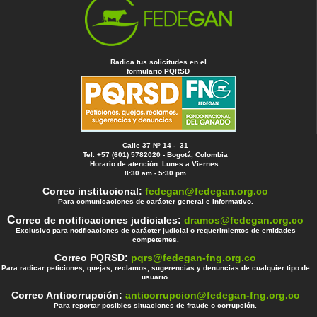
Radica tus solicitudes en el
formulario PQRSD
Calle 37 Nº 14 - 31
Tel. +57 (601) 5782020 - Bogotá, Colombia
Horario de atención: Lunes a Viernes
8:30 am - 5:30 pm
Correo institucional:
fedegan@fedegan.org.co
Para comunicaciones de carácter general e informativo.
C
orreo de notificaciones judiciales:
dramos@fedegan.org.co
Exclusivo para notificaciones de carácter judicial o requerimientos de entidades
competentes.
Correo PQRSD:
pqrs@fedegan-fng.org.co
Para radicar peticiones, quejas, reclamos, sugerencias y denuncias de cualquier tipo de
usuario.
Correo Anticorrupción:
anticorrupcion@fedegan-fng.org.co
Para reportar posibles situaciones de fraude o corrupción.