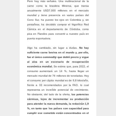
Pero hay más señales. Una multinacional de la
carne como la brasilera Minerva, que transa
anualmente USD7.000 millones en el mercado
mundial y tiene presencia en varios países del
Cono Sur, ha puesto los ojos en Colombia y, sin
pestañear, ha decidido comprar el frigorífico Red
Cárnica en el departamento de Córdoba, como
pica en Flandes para convertir a nuestro país en
puerta exportadora.
Algo ha cambiado, sin lugar a dudas.
No hay
suficiente carne bovina en el mundo y, por ello,
fue el único
commodity
que dobló precio y sigue
al alza en un escenario de recuperación
económica mundial.
Se estima que, para 2022, el
consumo aumentará un 14 %, hasta llegar un
mercado mundial de 76 millones de toneladas. Hoy
el consumo per cápita mundial es de 6,8 kilos/año,
frente a 33 recomendados por la FAO, lo cual
representa un increíble potencial de crecimiento.
No obstante, del lado de la oferta,
las potencias
cárnicas, lejos de incrementar su producción
para atender la nueva demanda, la reducirán 1,9
%, en tanto que los países con capacidad para
cumplir ese cometido están concentrados en el