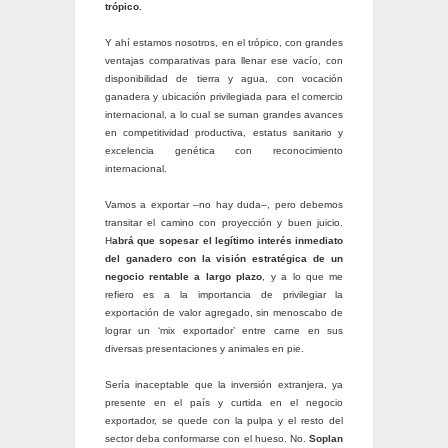
trópico.
Y ahí estamos nosotros, en el trópico, con grandes
ventajas comparativas para llenar ese vacío, con
disponibilidad de tierra y agua, con vocación
ganadera y ubicación privilegiada para el comercio
internacional, a lo cual se suman grandes avances
en competitividad productiva, estatus sanitario y
excelencia genética con reconocimiento
internacional.
Vamos a exportar –no hay duda–, pero debemos
transitar el camino con proyección y buen juicio.
H
abrá que sopesar el legítimo interés inmediato
del ganadero con la visión estratégica de un
negocio rentable a largo plazo
, y a lo que me
refiero es a la importancia de privilegiar la
exportación de valor agregado, sin menoscabo de
lograr un ‘mix exportador’ entre carne en sus
diversas presentaciones y animales en pie.
Sería inaceptable que la inversión extranjera, ya
presente en el país y curtida en el negocio
exportador, se quede con la pulpa y el resto del
sector deba conformarse con el hueso. No.
Soplan