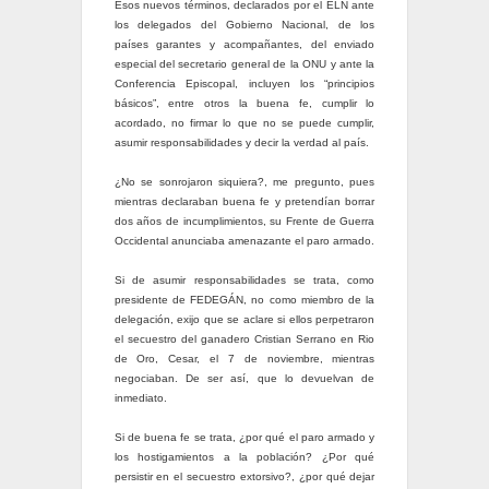
Esos nuevos términos, declarados por el ELN ante
los delegados del Gobierno Nacional, de los
países garantes y acompañantes, del enviado
especial del secretario general de la ONU y ante la
Conferencia Episcopal, incluyen los “principios
básicos”, entre otros la buena fe, cumplir lo
acordado, no firmar lo que no se puede cumplir,
asumir responsabilidades y decir la verdad al país.
¿No se sonrojaron siquiera?, me pregunto, pues
mientras declaraban buena fe y pretendían borrar
dos años de incumplimientos, su Frente de Guerra
Occidental anunciaba amenazante el paro armado.
Si de asumir responsabilidades se trata, como
presidente de FEDEGÁN, no como miembro de la
delegación, exijo que se aclare si ellos perpetraron
el secuestro del ganadero Cristian Serrano en Rio
de Oro, Cesar, el 7 de noviembre, mientras
negociaban. De ser así, que lo devuelvan de
inmediato.
Si de buena fe se trata, ¿por qué el paro armado y
los hostigamientos a la población? ¿Por qué
persistir en el secuestro extorsivo?, ¿por qué dejar