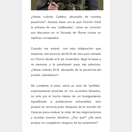
¿Hasta cuándo Catilina, abusarás de nuestra
paciencia?, famosa frase con la que Cicerón inició
la primera de sus “catilinarias”, como se conocen
sus discursos en el Senado de Roma contra un
mañoso conspirador.
Cuando me enteré, con más indignación que
sorpresa, del anuncio del ELN de otro paro armado
en Chocó desde el 9 de noviembre, llegó la frase a
mi memoria y la parafraseé para mis adentros:
¿Hasta cuándo ELN, abusarás de la paciencia del
pueblo colombiano?
De cumplirse el paro, sería un acto de “perfidia”,
expresamente proscrita en los acuerdos firmados,
no solo por el hecho mismo de un hostigamiento
injustificado a poblaciones vulnerables, sino
porque se anuncia justo después de la reunión de
Caracas para evaluar la crisis de las negociaciones
y acordar nuevos términos. ¿Por qué? ¿No será
porque no cumplieron ninguno de los anteriores?