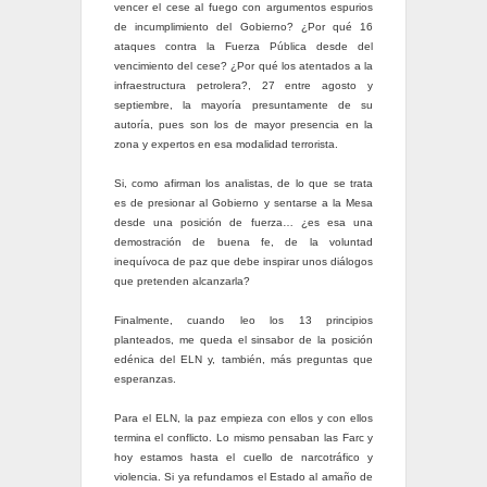
vencer el cese al fuego con argumentos espurios
de incumplimiento del Gobierno? ¿Por qué 16
ataques contra la Fuerza Pública desde del
vencimiento del cese? ¿Por qué los atentados a la
infraestructura petrolera?, 27 entre agosto y
septiembre, la mayoría presuntamente de su
autoría, pues son los de mayor presencia en la
zona y expertos en esa modalidad terrorista.
Si, como afirman los analistas, de lo que se trata
es de presionar al Gobierno y sentarse a la Mesa
desde una posición de fuerza… ¿es esa una
demostración de buena fe, de la voluntad
inequívoca de paz que debe inspirar unos diálogos
que pretenden alcanzarla?
Finalmente, cuando leo los 13 principios
planteados, me queda el sinsabor de la posición
edénica del ELN y, también, más preguntas que
esperanzas.
Para el ELN, la paz empieza con ellos y con ellos
termina el conflicto. Lo mismo pensaban las Farc y
hoy estamos hasta el cuello de narcotráfico y
violencia. Si ya refundamos el Estado al amaño de