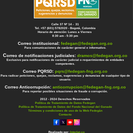
Calle 37 Nº 14 - 31
Tel. +57 (601) 5782020 - Bogotá, Colombia
Horario de atención: Lunes a Viernes
8:30 am - 5:30 pm
Correo institucional:
fedegan@fedegan.org.co
Para comunicaciones de carácter general e informativo.
C
orreo de notificaciones judiciales:
dramos@fedegan.org.co
Exclusivo para notificaciones de carácter judicial o requerimientos de entidades
competentes.
Correo PQRSD:
pqrs@fedegan-fng.org.co
Para radicar peticiones, quejas, reclamos, sugerencias y denuncias de cualquier tipo de
usuario.
Correo Anticorrupción:
anticorrupcion@fedegan-fng.org.co
Para reportar posibles situaciones de fraude o corrupción.
2012 - 2024 Derechos Reservados
Política de Tratamiento de Datos Fedegan
Política de Tratamiento de Datos del Fondo Nacional del Ganado
Términos y condiciones de uso de la Web Fedegán
Contacto
Realizado por:
Interlat.co