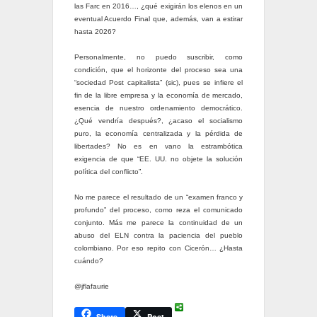
las Farc en 2016…, ¿qué exigirán los elenos en un
eventual Acuerdo Final que, además, van a estirar
hasta 2026?
Personalmente, no puedo suscribir, como
condición, que el horizonte del proceso sea una
“sociedad Post capitalista” (sic), pues se infiere el
fin de la libre empresa y la economía de mercado,
esencia de nuestro ordenamiento democrático.
¿Qué vendría después?, ¿acaso el socialismo
puro, la economía centralizada y la pérdida de
libertades? No es en vano la estrambótica
exigencia de que “EE. UU. no objete la solución
política del conflicto”.
No me parece el resultado de un “examen franco y
profundo” del proceso, como reza el comunicado
conjunto. Más me parece la continuidad de un
abuso del ELN contra la paciencia del pueblo
colombiano. Por eso repito con Cicerón… ¿Hasta
cuándo?
@jflafaurie
Share
Post