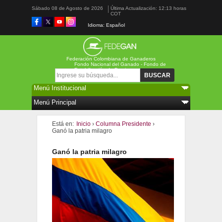
Sábado 08 de Agosto de 2026
Última Actualización: 12:13 horas
COT
Idioma: Español
Federación Colombiana de Ganaderos
Fondo Nacional del Ganado - Fondo de
Estabilización de Precios
Formulario de búsqueda
Buscar
Está en:
Inicio
›
Columna Presidente
›
Ganó la patria milagro
Ganó la patria milagro