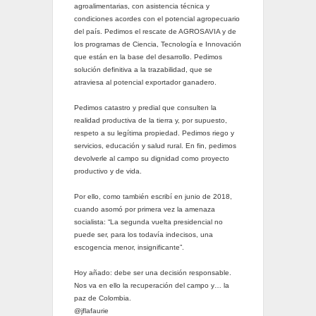
agroalimentarias, con asistencia técnica y
condiciones acordes con el potencial agropecuario
del país. Pedimos el rescate de AGROSAVIA y de
los programas de Ciencia, Tecnología e Innovación
que están en la base del desarrollo. Pedimos
solución definitiva a la trazabilidad, que se
atraviesa al potencial exportador ganadero.
Pedimos catastro y predial que consulten la
realidad productiva de la tierra y, por supuesto,
respeto a su legítima propiedad. Pedimos riego y
servicios, educación y salud rural. En fin, pedimos
devolverle al campo su dignidad como proyecto
productivo y de vida.
Por ello, como también escribí en junio de 2018,
cuando asomó por primera vez la amenaza
socialista: “La segunda vuelta presidencial no
puede ser, para los todavía indecisos, una
escogencia menor, insignificante”.
Hoy añado: debe ser una decisión responsable.
Nos va en ello la recuperación del campo y… la
paz de Colombia.
@jflafaurie