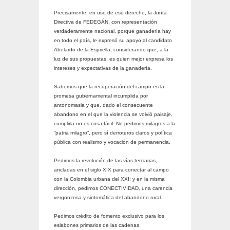
Precisamente, en uso de ese derecho, la Junta
Directiva de FEDEGÁN, con representación
verdaderamente nacional, porque ganadería hay
en todo el país, le expresó su apoyo al candidato
Abelardo de la Espriella, considerando que, a la
luz de sus propuestas, es quien mejor expresa los
intereses y expectativas de la ganadería.
Sabemos que la recuperación del campo es la
promesa gubernamental incumplida por
antonomasia y que, dado el consecuente
abandono en el que la violencia se volvió paisaje,
cumplirla no es cosa fácil. No pedimos milagros a la
“patria milagro”, pero sí derroteros claros y política
pública con realismo y vocación de permanencia.
Pedimos la revolución de las vías terciarias,
ancladas en el siglo XIX para conectar al campo
con la Colombia urbana del XXI; y en la misma
dirección, pedimos CONECTIVIDAD, una carencia
vergonzosa y sintomática del abandono rural.
Pedimos crédito de fomento exclusivo para los
eslabones primarios de las cadenas