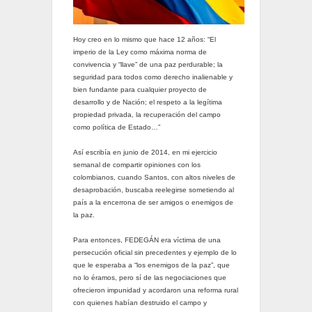
Hoy creo en lo mismo que hace 12 años: “El
imperio de la Ley como máxima norma de
convivencia y “llave” de una paz perdurable; la
seguridad para todos como derecho inalienable y
bien fundante para cualquier proyecto de
desarrollo y de Nación; el respeto a la legítima
propiedad privada, la recuperación del campo
como política de Estado…”
Así escribía en junio de 2014, en mi ejercicio
semanal de compartir opiniones con los
colombianos, cuando Santos, con altos niveles de
desaprobación, buscaba reelegirse sometiendo al
país a la encerrona de ser amigos o enemigos de
la paz.
Para entonces, FEDEGÁN era víctima de una
persecución oficial sin precedentes y ejemplo de lo
que le esperaba a “los enemigos de la paz”, que
no lo éramos, pero sí de las negociaciones que
ofrecieron impunidad y acordaron una reforma rural
con quienes habían destruido el campo y