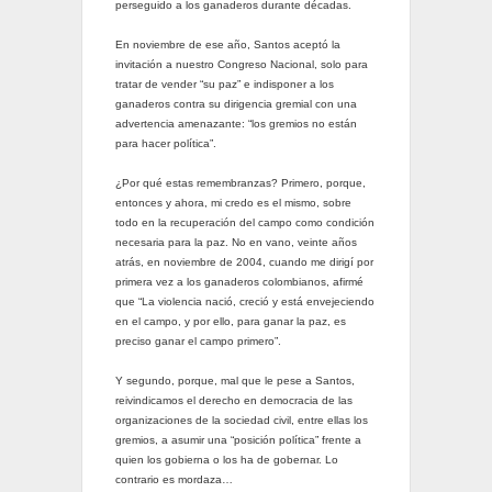
perseguido a los ganaderos durante décadas.
En noviembre de ese año, Santos aceptó la
invitación a nuestro Congreso Nacional, solo para
tratar de vender “su paz” e indisponer a los
ganaderos contra su dirigencia gremial con una
advertencia amenazante: “los gremios no están
para hacer política”.
¿Por qué estas remembranzas? Primero, porque,
entonces y ahora, mi credo es el mismo, sobre
todo en la recuperación del campo como condición
necesaria para la paz. No en vano, veinte años
atrás, en noviembre de 2004, cuando me dirigí por
primera vez a los ganaderos colombianos, afirmé
que “La violencia nació, creció y está envejeciendo
en el campo, y por ello, para ganar la paz, es
preciso ganar el campo primero”.
Y segundo, porque, mal que le pese a Santos,
reivindicamos el derecho en democracia de las
organizaciones de la sociedad civil, entre ellas los
gremios, a asumir una “posición política” frente a
quien los gobierna o los ha de gobernar. Lo
contrario es mordaza…